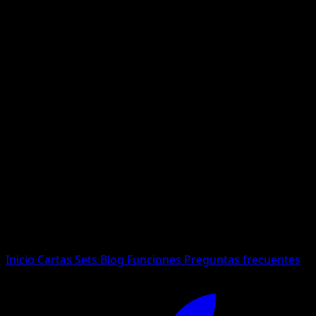
No se encontraron resultados
Busca nombres de Pokemon, sets o tipos de carta.
Idioma
Inicio
Cartas
Sets
Blog
Funciones
Preguntas frecuentes