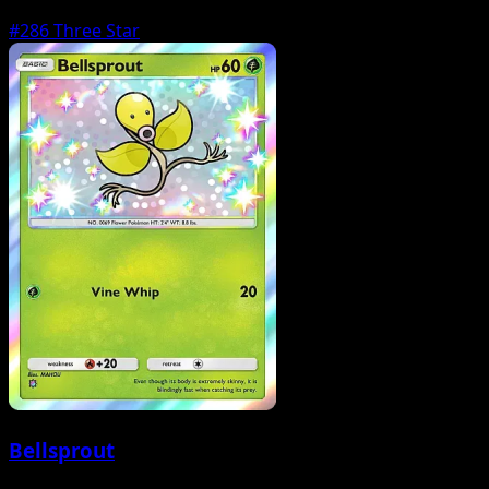
#286
Three Star
Bellsprout