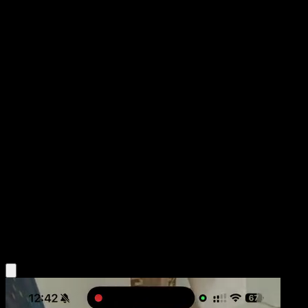
Mega Gyarados ex
Mega Rising
Pokémon TCG Pocket
#285
Three Star
danciao
Pokemon
Stage1
Water
Obtén la app Eyevo