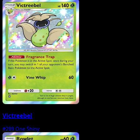
Victreebel
#289
One Shiny