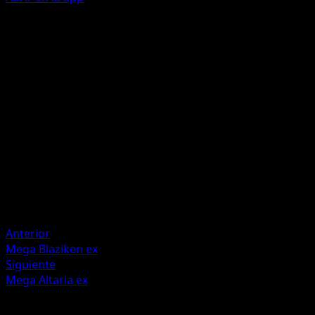
Mega Blaster
W
W
W
C
140
Discard the top 3 cards of your opponent's deck.
Artista
danciao
HP
210
Retirada
Debilidad
Lightning +20
Anterior
Mega Blaziken ex
Siguiente
Mega Altaria ex
Más de Mega Rising