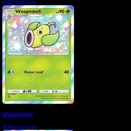
#287
One Shiny
Weepinbell
#288
One Shiny