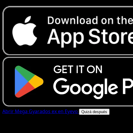
Abrir Mega Gyarados ex en Eyevo
Quizá después
4.8★
|
50k+ descargas
|
Gratis
Mega Gyarados ex