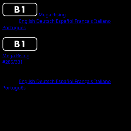
Mega Rising
•
#285/331
•
Three Star
Idioma
English
Deutsch
Español
Français
Italiano
Português
Pokemon
Stage1
Mega Rising
#285/331
Rareza
Three Star
Idioma
English
Deutsch
Español
Français
Italiano
Português