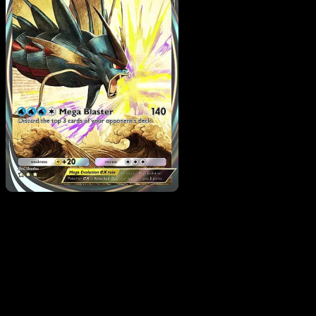
Mega Gyarados ex
·
Meg
Rising
#285
Descarga Eyevo para escanear cartas al instant
y seguir precios.
Recibe precios en vivo, herramientas de colección y
escaneos rápidos. Abre esta carta exacta en la app o
descarga ahora.