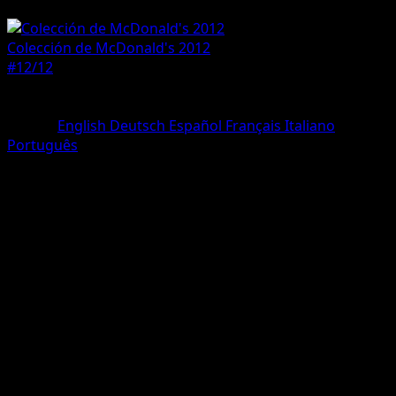
Pokemon
Basic
Colección de McDonald's 2012
#12/12
Rareza
Holo Rare
Idioma
English
Deutsch
Español
Français
Italiano
Português