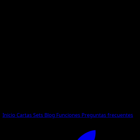
No se encontraron resultados
Busca nombres de Pokemon, sets o tipos de carta.
Idioma
Inicio
Cartas
Sets
Blog
Funciones
Preguntas frecuentes