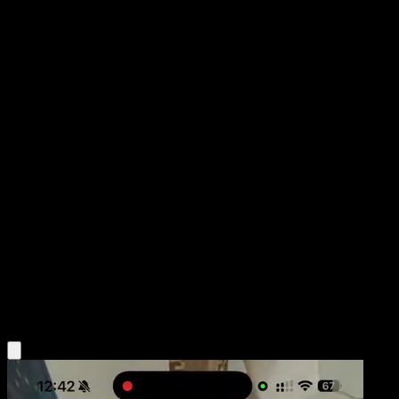
Axew
Colección de McDonald's 2012
Colección de McDonald's
#12
Holo Rare
Atsuko Nishida
Pokemon
Basic
Colorless
Obtén la app Eyevo