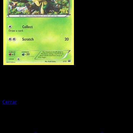
Pokemon
Basic
Axew
Cerrar