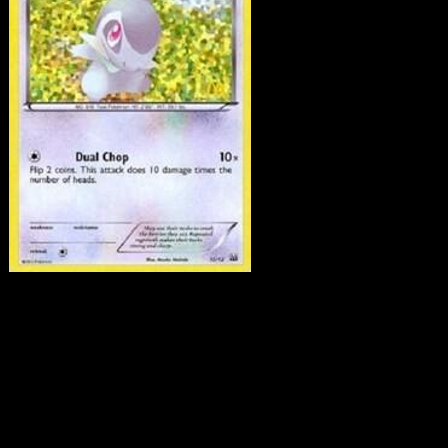
Axew
·
Colección de
McDonald's 2012
#12
Descarga Eyevo para escanear cartas al instant
y seguir precios.
Recibe precios en vivo, herramientas de colección y
escaneos rápidos. Abre esta carta exacta en la app o
descarga ahora.