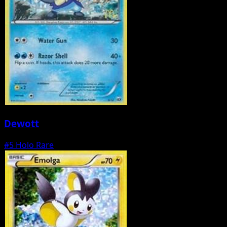
Dewott
#5
Holo Rare