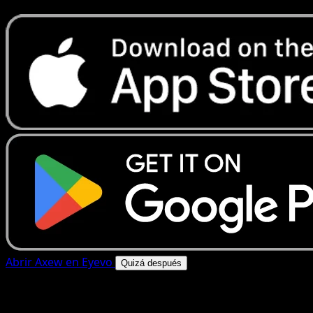
Abrir Axew en Eyevo
Quizá después
4.8★
|
50k+ descargas
|
Gratis
Axew