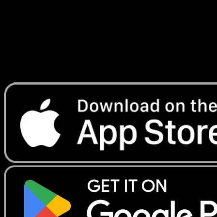
Lade Eyevo, um Karten sofort zu scannen und
Preise zu verfolgen.
Erhalte Live-Preise, Sammlungstools und schnelle Scans.
Öffne genau diese Karte in der App oder lade Eyevo jetzt
herunter.