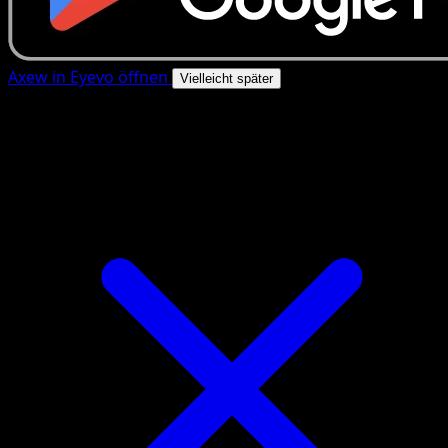
Axew in Eyevo öffnen
Vielleicht später
4.8★
|
50k+ Downloads
|
Kostenlos
Axew