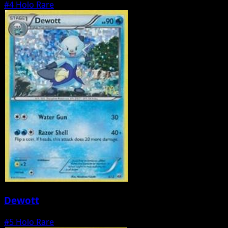
#4
Holo Rare
Dewott
#5
Holo Rare