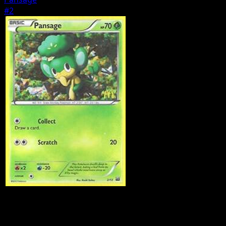
#2
Pokemon
Basic
Axew