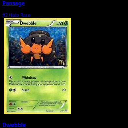
Pansage
#2
Holo Rare
Dwebble