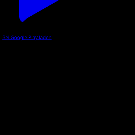
Bei Google Play laden
Axew
McDonald's Collection 2012
McDonald's Collection
#12
Holo Rare
Atsuko Nishida
Pokemon
Basic