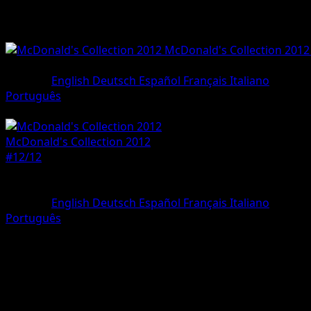
McDonald's Collection 2012
#12/12
•
Holo Rare
Sprache
English
Deutsch
Español
Français
Italiano
Português
Pokemon
Basic
McDonald's Collection 2012
#12/12
Seltenheit
Holo Rare
Sprache
English
Deutsch
Español
Français
Italiano
Português