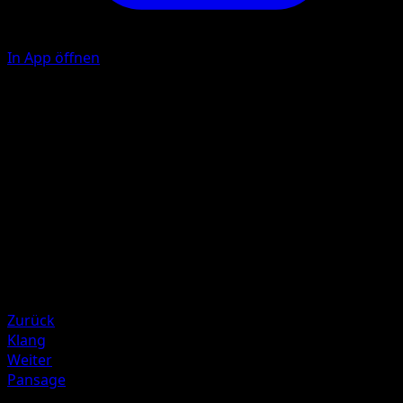
In App öffnen
Dual Chop
10×
Flip 2 coins. This attack does 10 damage times the numbe
of heads.
Illustrator
Atsuko Nishida
HP
60
Rückzug
Zurück
Klang
Weiter
Pansage