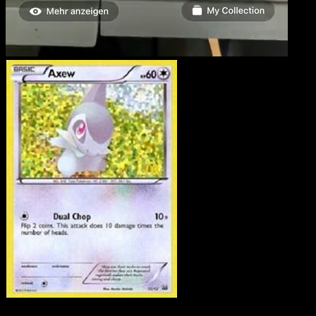
Axew
·
McDonald's
Collection 2012
#12