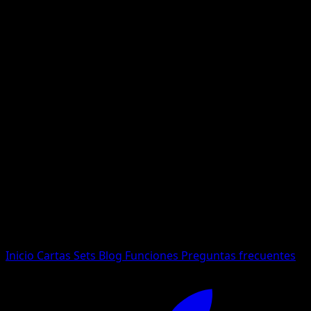
No se encontraron resultados
Busca nombres de Pokemon, sets o tipos de carta.
Idioma
Inicio
Cartas
Sets
Blog
Funciones
Preguntas frecuentes