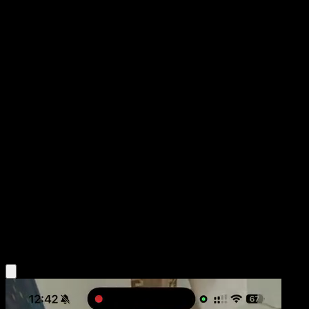
Butterfree
Genes Formidables
Juego de Cartas Coleccionables Pokémon Pocket
#007
Tres Diamantes
Shin Nagasawa
Pokémon
Fase 2
Grass
Obtén la app Eyevo