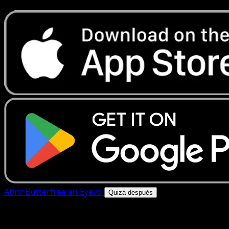
Abrir Butterfree en Eyevo
Quizá después
4.8★
|
50k+ descargas
|
Gratis
Butterfree