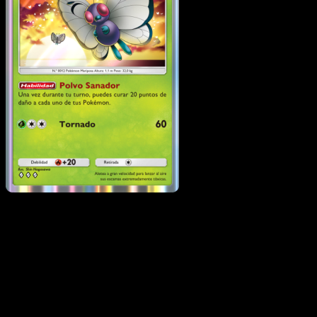
Butterfree
·
Genes
Formidables
#007
Descarga Eyevo para escanear cartas al instant
y seguir precios.
Recibe precios en vivo, herramientas de colección y
escaneos rápidos. Abre esta carta exacta en la app o
descarga ahora.