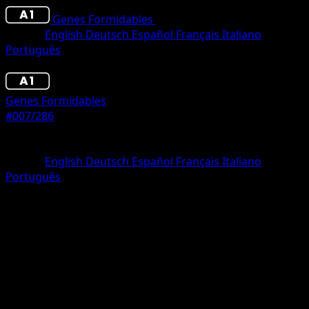
Genes Formidables
•
#007/286
•
Tres Diamantes
Idioma
English
Deutsch
Español
Français
Italiano
Português
Pokémon
Fase 2
Genes Formidables
#007/286
Rareza
Tres Diamantes
Idioma
English
Deutsch
Español
Français
Italiano
Português