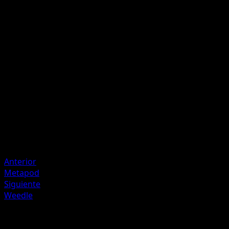
Powder Heal
Tornado
P
I
I
60
Artista
Shin Nagasawa
HP
120
Retirada
Debilidad
Fuego +20
Anterior
Metapod
Siguiente
Weedle
Más de Genes Formidables