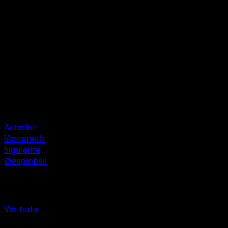
P
20
Artista
HYOGONOSUKE
HP
60
Retirada
Debilidad
Fuego +20
Anterior
Venomoth
Siguiente
Weepinbell
Más de Genes Formidables
Ver todo