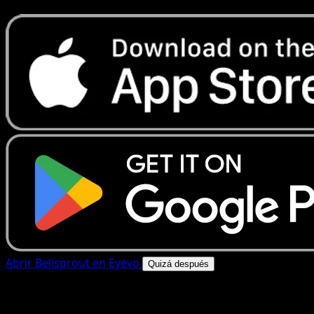
Abrir Bellsprout en Eyevo
Quizá después
4.8★
|
50k+ descargas
|
Gratis
Bellsprout