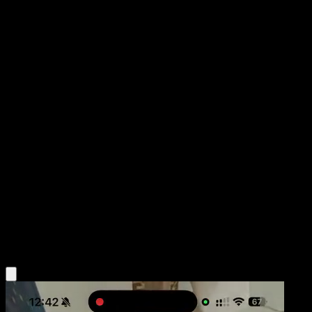
Bellsprout
Genes Formidables
Juego de Cartas Coleccionables Pokémon Pocket
#018
Un Diamante
HYOGONOSUKE
Pokémon
Básico
Grass
Obtén la app Eyevo