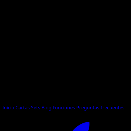
No se encontraron resultados
Busca nombres de Pokemon, sets o tipos de carta.
Idioma
Inicio
Cartas
Sets
Blog
Funciones
Preguntas frecuentes