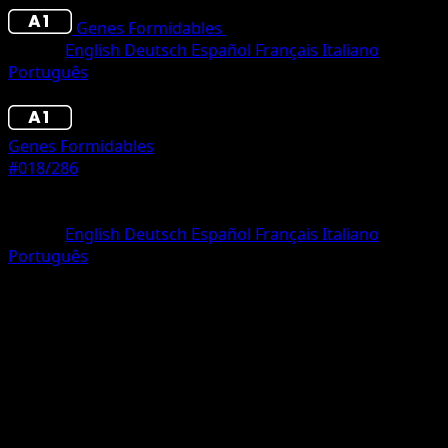
Genes Formidables
•
#018/286
•
Un Diamante
Idioma
English
Deutsch
Español
Français
Italiano
Português
Pokémon
Básico
Genes Formidables
#018/286
Rareza
Un Diamante
Idioma
English
Deutsch
Español
Français
Italiano
Português