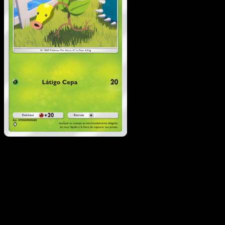
Bellsprout
·
Genes
Formidables
#018
Descarga Eyevo para escanear cartas al instant
y seguir precios.
Recibe precios en vivo, herramientas de colección y
escaneos rápidos. Abre esta carta exacta en la app o
descarga ahora.