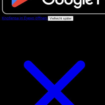
Knofensa in Eyevo öffnen
Vielleicht später
4.8★
|
50k+ Downloads
|
Kostenlos
Knofensa