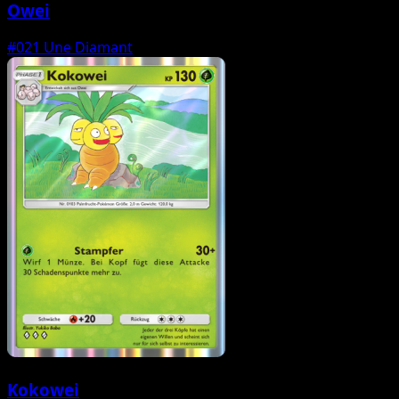
Owei
#021
Une Diamant
Kokowei