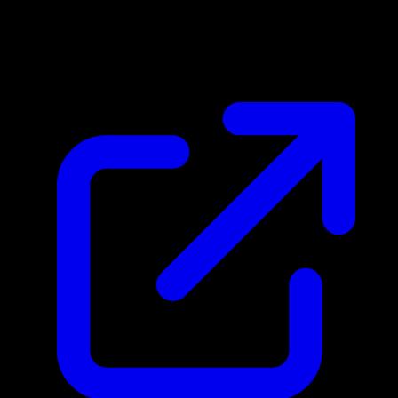
Marktpreis
N/A
Live