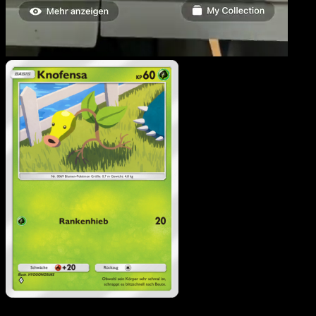
Knofensa
·
Unschlagbare
Gene
#018