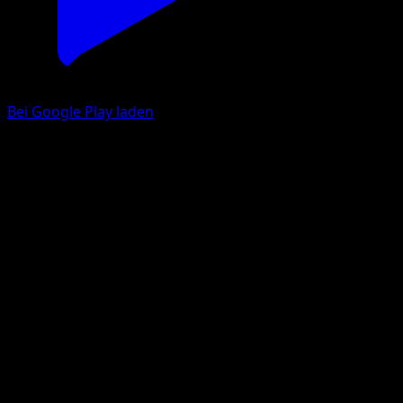
Bei Google Play laden
Knofensa
Unschlagbare Gene
Pokémon‑Sammelkartenspiel‑Pocket
#018
Une Diamant
HYOGONOSUKE
Pokémon
Basis