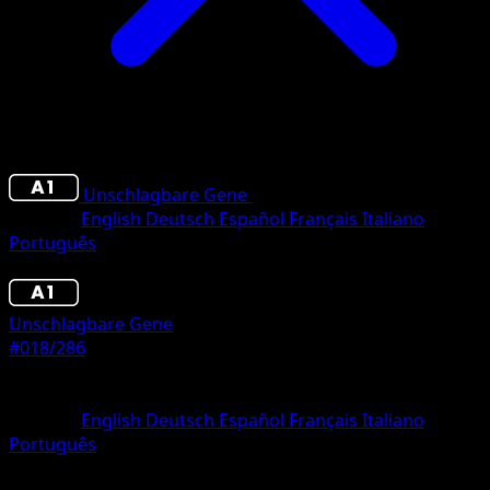
Unschlagbare Gene
•
#018/286
•
Une Diamant
Sprache
English
Deutsch
Español
Français
Italiano
Português
Pokémon
Basis
Unschlagbare Gene
#018/286
Seltenheit
Une Diamant
Sprache
English
Deutsch
Español
Français
Italiano
Português