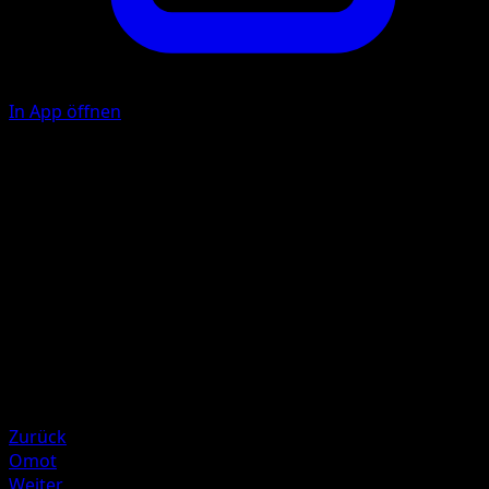
In App öffnen
Rankenhieb
P
20
Illustrator
HYOGONOSUKE
HP
60
Rückzug
Schwäche
Feuer +20
Zurück
Omot
Weiter