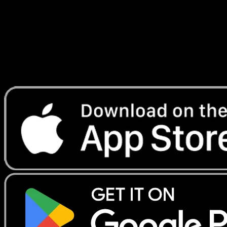
Lade Eyevo, um Karten sofort zu scannen und
Preise zu verfolgen.
Erhalte Live-Preise, Sammlungstools und schnelle Scans.
Öffne genau diese Karte in der App oder lade Eyevo jetzt
herunter.