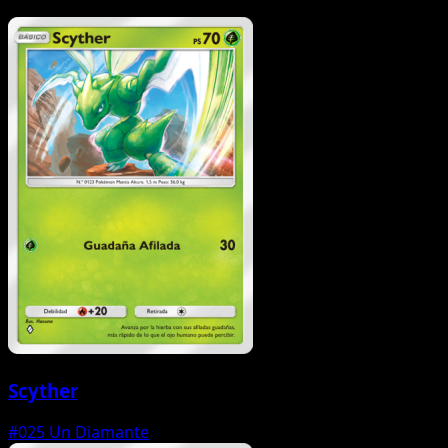
Scyther
#025
Un Diamante