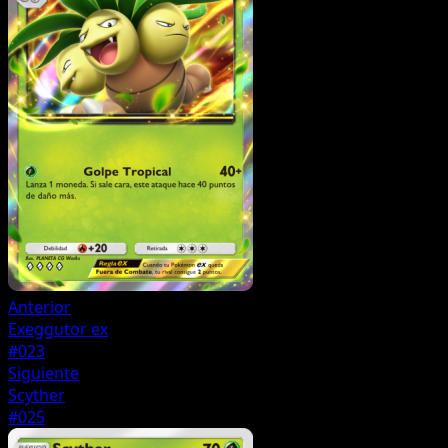
Anterior
Exeggutor ex
#023
Siguiente
Scyther
#025