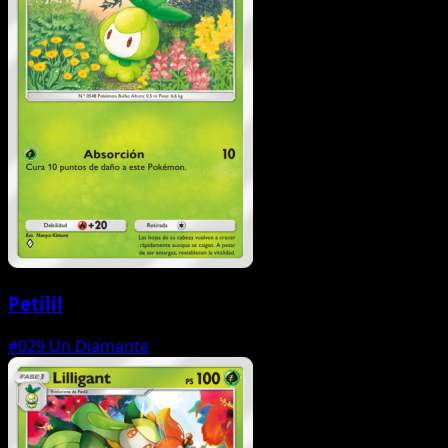
Petilil
#029
Un Diamante