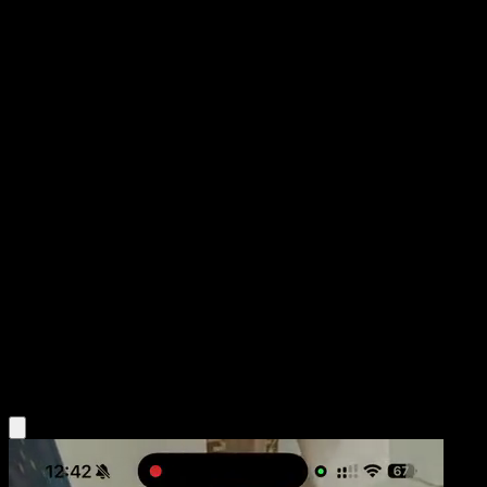
Tangela
Genes Formidables
Juego de Cartas Coleccionables Pokémon Pocket
#024
Un Diamante
Midori Harada
Pokémon
Básico
Grass
Obtén la app Eyevo