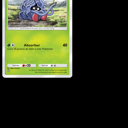
Tangela
·
Genes
Formidables
#024
Descarga Eyevo para escanear cartas al instant
y seguir precios.
Recibe precios en vivo, herramientas de colección y
escaneos rápidos. Abre esta carta exacta en la app o
descarga ahora.