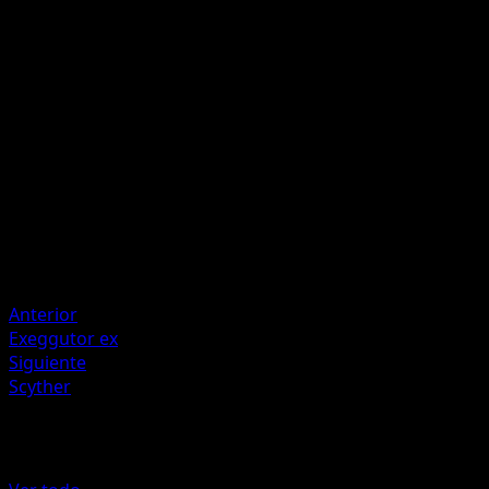
P
I
40
Cura 10 puntos de daño a este Pokémon.
Artista
Midori Harada
HP
80
Retirada
Debilidad
Fuego +20
Anterior
Exeggutor ex
Siguiente
Scyther
Más de Genes Formidables