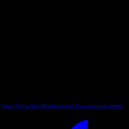
No se encontraron resultados
Busca nombres de Pokemon, sets o tipos de carta.
Idioma
Inicio
Cartas
Sets
Blog
Funciones
Preguntas frecuentes