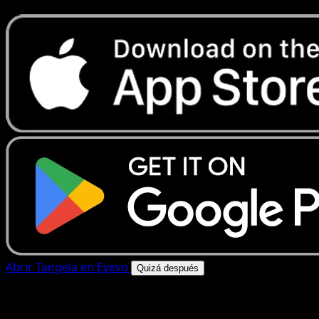
Abrir Tangela en Eyevo
Quizá después
4.8★
|
50k+ descargas
|
Gratis
Tangela