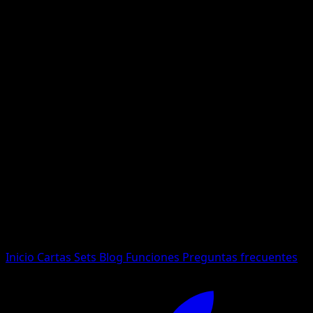
No se encontraron resultados
Busca nombres de Pokemon, sets o tipos de carta.
Idioma
Inicio
Cartas
Sets
Blog
Funciones
Preguntas frecuentes