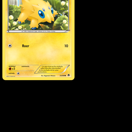
Joltik
·
Fuerzas
Emergentes
#33
Descarga Eyevo para escanear cartas al instant
y seguir precios.
Recibe precios en vivo, herramientas de colección y
escaneos rápidos. Abre esta carta exacta en la app o
descarga ahora.