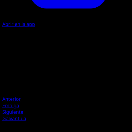
Abrir en la app
I
10
Artista
Kagemaru Himeno
HP
40
Retirada
Debilidad
Lucha ×2
Anterior
Emolga
Siguiente
Galvantula