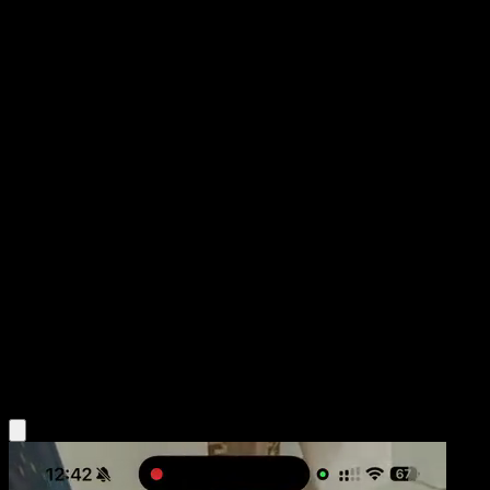
Joltik
Fuerzas Emergentes
Negro y Blanco
#33
Común
Kagemaru Himeno
Pokémon
Básico
Lightning
Obtén la app Eyevo