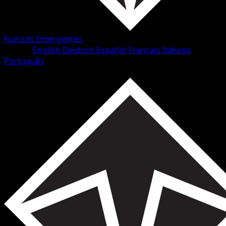
Fuerzas Emergentes
•
#33/98
•
Común
Idioma
English
Deutsch
Español
Français
Italiano
Português
Pokémon
Básico