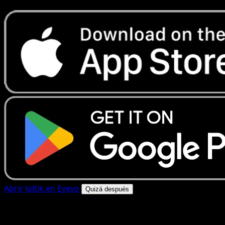
Abrir Joltik en Eyevo
Quizá después
4.8★
|
50k+ descargas
|
Gratis
Joltik