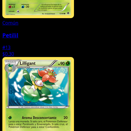
Común
Petilil
#13
$0.30