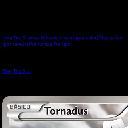
98
Impresas
98
Código
EP
Lista
Top 5 cartas
Guía de precios (por valor)
Top cartas
(por rareza)
Por rareza
Por tipo
Top cartas (destacadas por rareza)
Blog Top 5 →
Estas cartas se clasifican por puntuación de rareza (no
por precio). Para las más valiosas, usa la guía de precios.