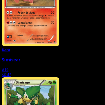
Rara
Simisear
#19
$0.42