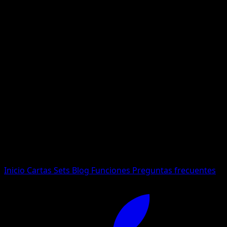
No se encontraron resultados
Busca nombres de Pokemon, sets o tipos de carta.
Idioma
Inicio
Cartas
Sets
Blog
Funciones
Preguntas frecuentes