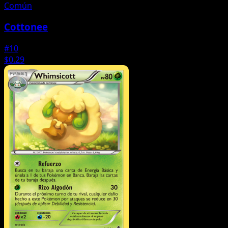
Común
Cottonee
#10
$0.29