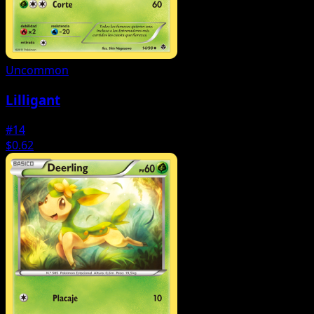
Uncommon
Lilligant
#14
$0.62