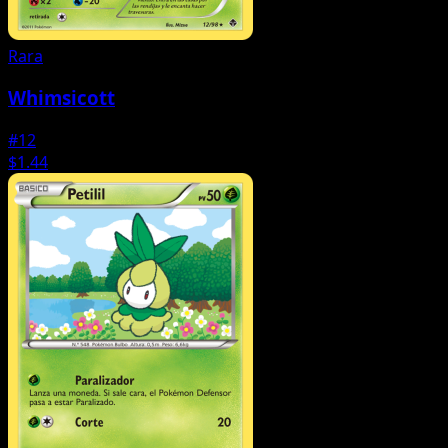
Rara
Whimsicott
#12
$1.44