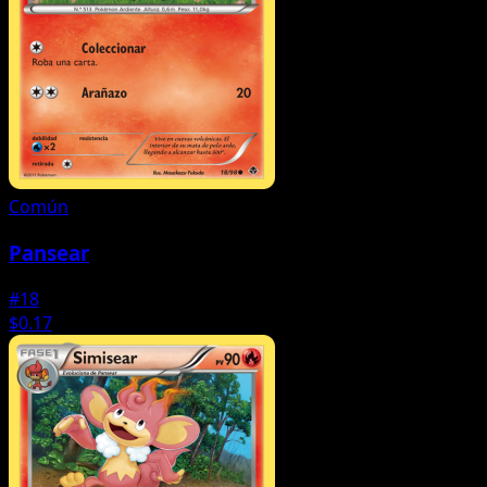
Común
Pansear
#18
$0.17