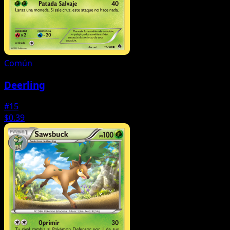
Común
Deerling
#15
$0.39