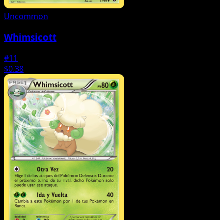
Uncommon
Whimsicott
#11
$0.38