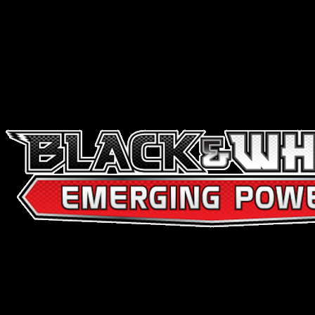
Negro y Blanco
2011-08-31
98 total cards
98 printed cards
EP
Negro y Blanco Serie
2011-08-31
Fuerzas Emergentes
Cartas totales