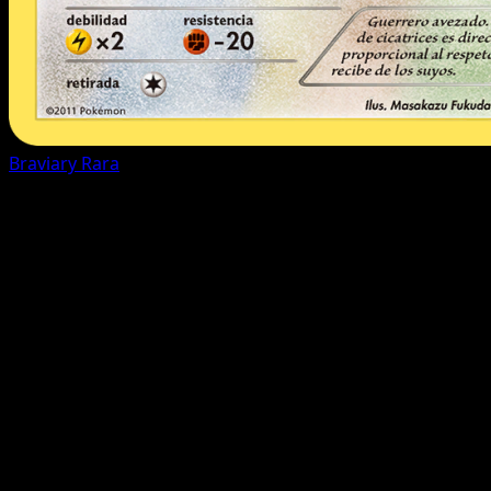
Braviary
Rara
Todas las cartas (98)
FAQ del set
¿Cuántas cartas hay en Fuerzas Emergentes?
Fuerzas
Emergentes contiene 98 cartas, con 98 cartas impresas
oficialmente.
¿Dónde puedo ver las cartas más valiosas de Fuerzas
Emergentes?
Usa la guía de precios o la página Top 5
para ver los precios de mercado más altos de este set.