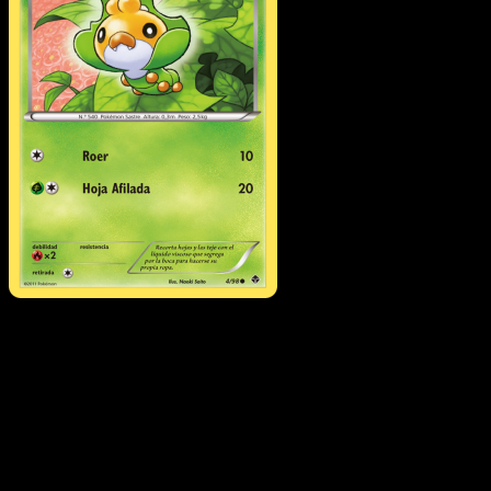
Sewaddle
·
Fuerzas
Emergentes
#4
Descarga Eyevo para escanear cartas al instant
y seguir precios.
Recibe precios en vivo, herramientas de colección y
escaneos rápidos. Abre esta carta exacta en la app o
descarga ahora.