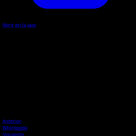
Abrir en la app
I
10
P
I
20
Artista
Naoki Saito
HP
50
Retirada
Debilidad
Fuego ×2
Anterior
Whirlipede
Siguiente