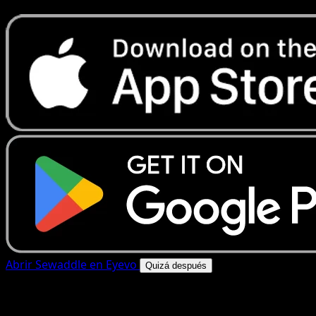
Abrir Sewaddle en Eyevo
Quizá después
4.8★
|
50k+ descargas
|
Gratis
Sewaddle