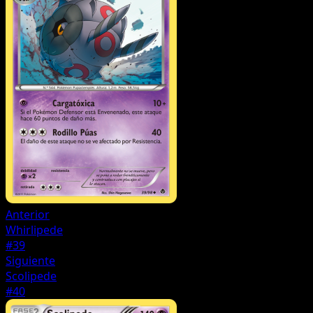
Anterior
Whirlipede
#39
Siguiente
Scolipede
#40