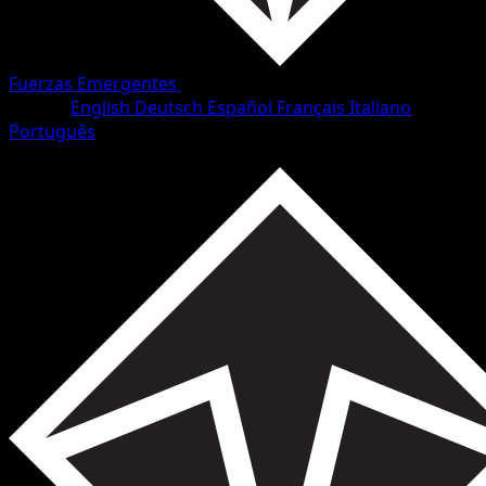
Fuerzas Emergentes
•
#4/98
•
Común
Idioma
English
Deutsch
Español
Français
Italiano
Português
Pokémon
Básico