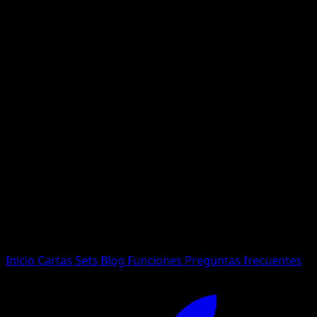
No se encontraron resultados
Busca nombres de Pokemon, sets o tipos de carta.
Idioma
Inicio
Cartas
Sets
Blog
Funciones
Preguntas frecuentes