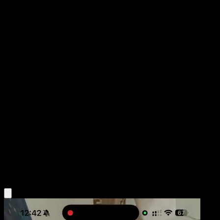
Sewaddle
Fuerzas Emergentes
Negro y Blanco
#4
Común
Naoki Saito
Pokémon
Básico
Grass
Obtén la app Eyevo