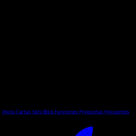
No se encontraron resultados
Busca nombres de Pokemon, sets o tipos de carta.
Idioma
Inicio
Cartas
Sets
Blog
Funciones
Preguntas frecuentes