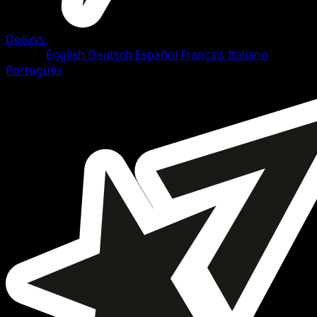
Deoxys
•
#18/108
•
Rare
Idioma
English
Deutsch
Español
Français
Italiano
Português
Pokemon
Basic