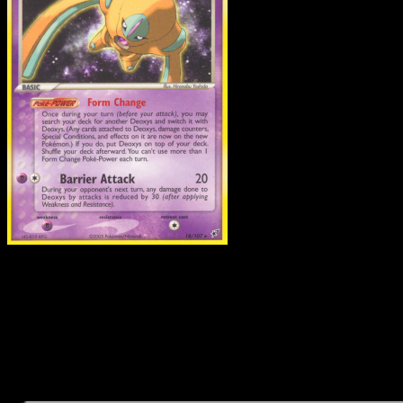
Deoxys
·
Deoxys
#18
Descarga Eyevo para escanear cartas al instant
y seguir precios.
Recibe precios en vivo, herramientas de colección y
escaneos rápidos. Abre esta carta exacta en la app o
descarga ahora.