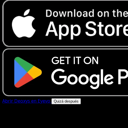
Abrir Deoxys en Eyevo
Quizá después
4.8★
|
50k+ descargas
|
Gratis
Deoxys