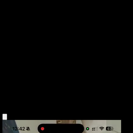
Deoxys
Deoxys
EX
#18
Rare
Hironobu Yoshida
Pokemon
Basic
Psychic
Obtén la app Eyevo