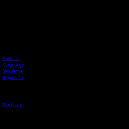
Artista
Tomokazu Komiya
HP
70
Retirada
Debilidad
Lightning ×2
Resistencia
Fighting -30
Anterior
Magcargo
Siguiente
Rayquaza
Más de Deoxys
Ver todo