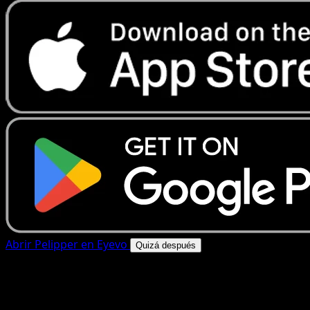
Abrir Pelipper en Eyevo
Quizá después
4.8★
|
50k+ descargas
|
Gratis
Pelipper