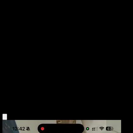
Pelipper
Deoxys
EX
#21
Rare
Tomokazu Komiya
Pokemon
Stage1
Water
Obtén la app Eyevo