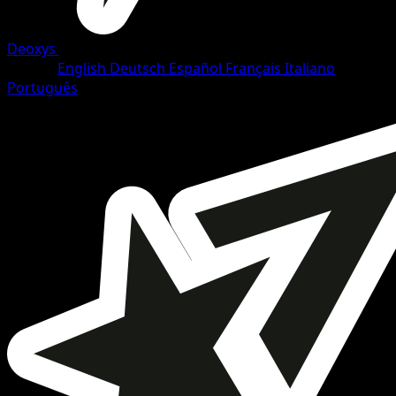
Deoxys
•
#21/108
•
Rare
Idioma
English
Deutsch
Español
Français
Italiano
Português
Pokemon
Stage1