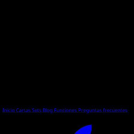
No se encontraron resultados
Busca nombres de Pokemon, sets o tipos de carta.
Idioma
Inicio
Cartas
Sets
Blog
Funciones
Preguntas frecuentes