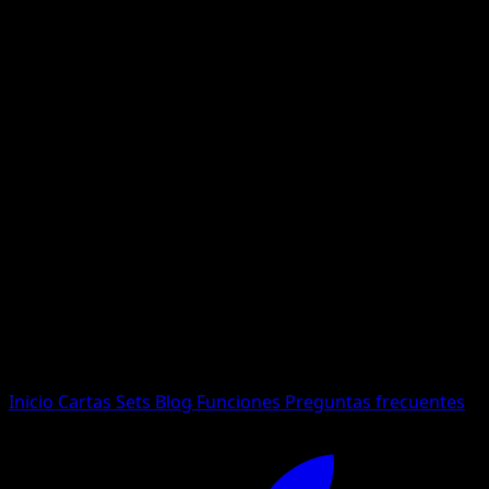
No se encontraron resultados
Busca nombres de Pokemon, sets o tipos de carta.
Idioma
Inicio
Cartas
Sets
Blog
Funciones
Preguntas frecuentes