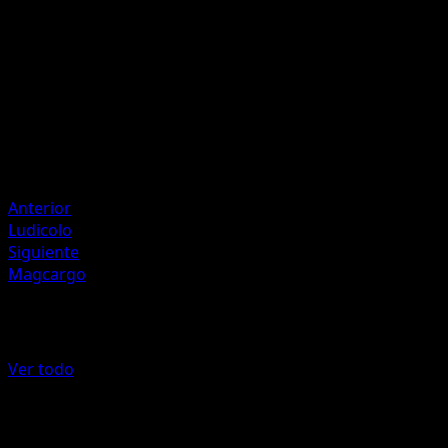
50
Artista
Kagemaru Himeno
HP
100
Retirada
Debilidad
Fire ×2
Anterior
Ludicolo
Siguiente
Magcargo
Más de Deoxys
Ver todo