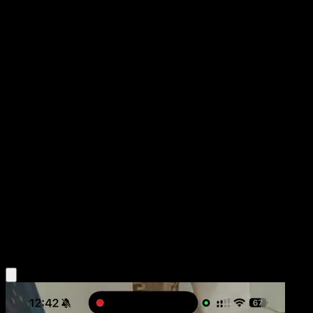
Beautifly
Deoxys
EX
#2
Rare
Kagemaru Himeno
Pokemon
Stage2
Grass
Obtén la app Eyevo