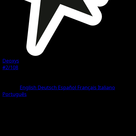
Deoxys
#2/108
Rareza
Rare
Idioma
English
Deutsch
Español
Français
Italiano
Português