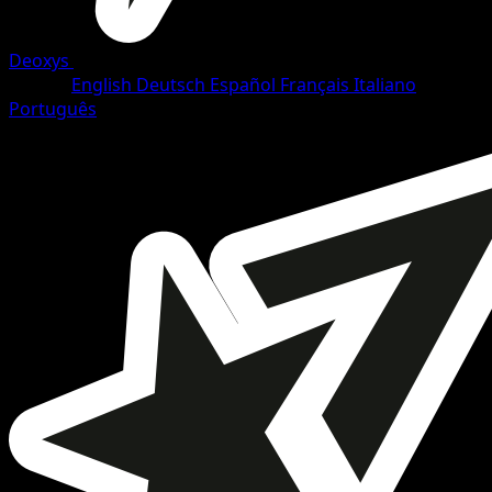
Deoxys
•
#2/108
•
Rare
Idioma
English
Deutsch
Español
Français
Italiano
Português
Pokemon
Stage2