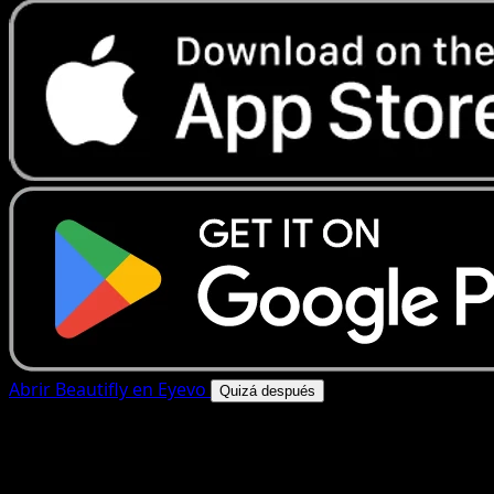
Abrir Beautifly en Eyevo
Quizá después
4.8★
|
50k+ descargas
|
Gratis
Beautifly