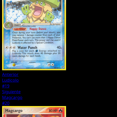
Anterior
Ludicolo
#19
Siguiente
Magcargo
#20