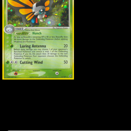
Beautifly
·
Deoxys
#2
Descarga Eyevo para escanear cartas al instant
y seguir precios.
Recibe precios en vivo, herramientas de colección y
escaneos rápidos. Abre esta carta exacta en la app o
descarga ahora.