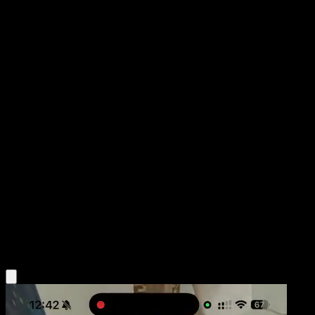
Trubbish
Fuego Carmesí
Juego de Cartas Coleccionables Pokémon Pocket
#074
One Star
Saboteri
Pokemon
Basic
Darkness
Obtén la app Eyevo