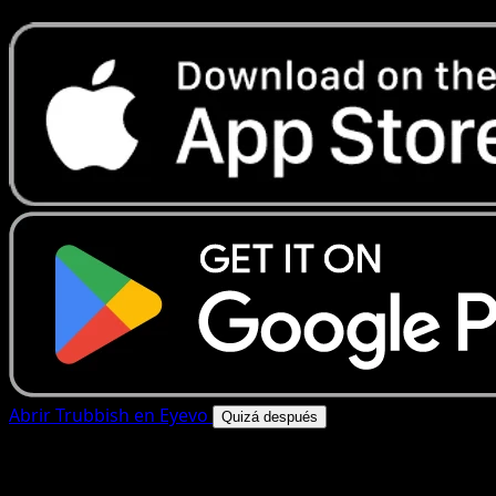
Abrir Trubbish en Eyevo
Quizá después
4.8★
|
50k+ descargas
|
Gratis
Trubbish