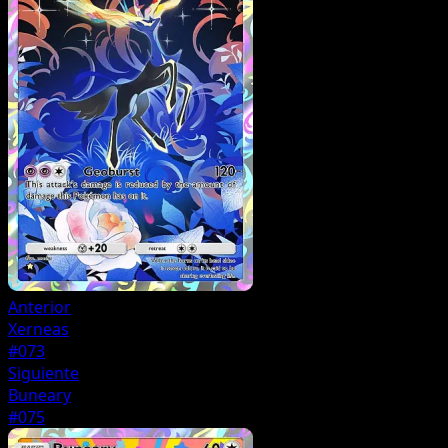
Anterior
Xerneas
#073
Siguiente
Buneary
#075