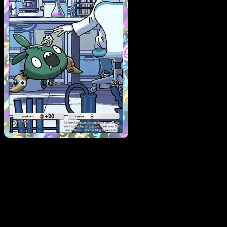
Trubbish
·
Fuego Carmes
#074
Descarga Eyevo para escanear cartas al instant
y seguir precios.
Recibe precios en vivo, herramientas de colección y
escaneos rápidos. Abre esta carta exacta en la app o
descarga ahora.