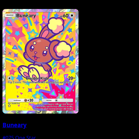
Buneary
#075
One Star