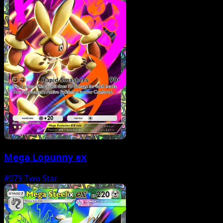
Mega Lopunny ex
#079
Two Star