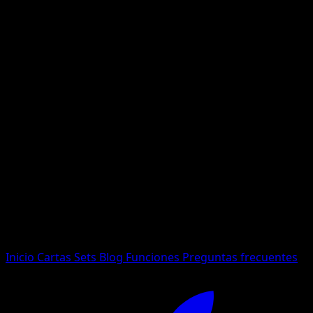
No se encontraron resultados
Busca nombres de Pokemon, sets o tipos de carta.
Idioma
Inicio
Cartas
Sets
Blog
Funciones
Preguntas frecuentes