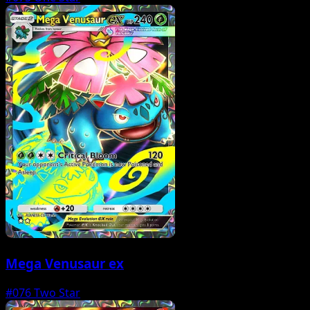
Mega Venusaur ex
#076
Two Star