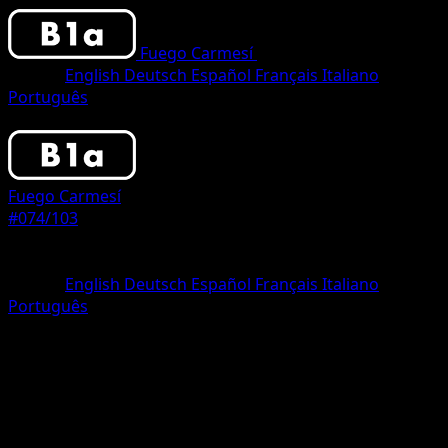
Fuego Carmesí
•
#074/103
•
One Star
Idioma
English
Deutsch
Español
Français
Italiano
Português
Pokemon
Basic
Fuego Carmesí
#074/103
Rareza
One Star
Idioma
English
Deutsch
Español
Français
Italiano
Português