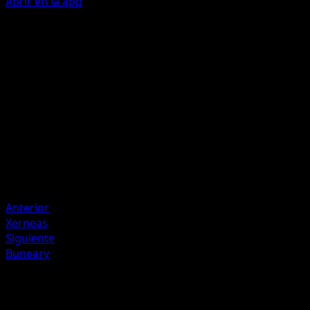
Abrir en la app
Drool
D
C
30
Artista
Saboteri
HP
70
Retirada
Debilidad
Fighting +20
Anterior
Xerneas
Siguiente
Buneary
Más de Fuego Carmesí