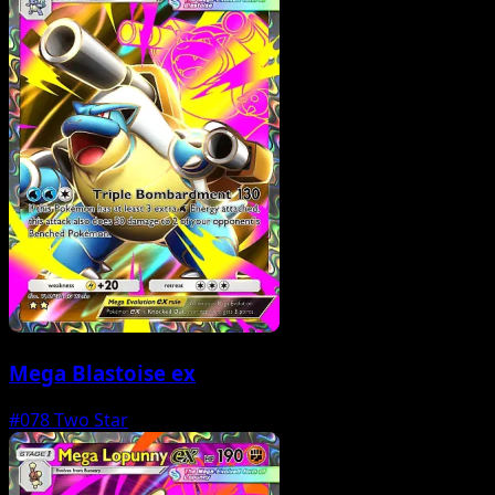
Mega Blastoise ex
#078
Two Star