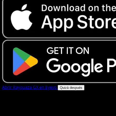
Abrir Rayquaza GX en Eyevo
Quizá después
4.8★
|
50k+ descargas
|
Gratis
Rayquaza GX