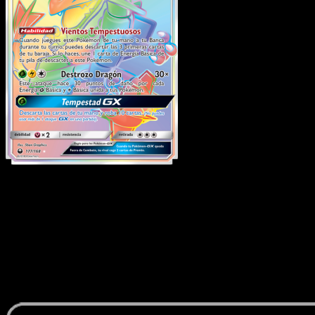
Rayquaza GX
·
Tormenta
Celestial
#177
Descarga Eyevo para escanear cartas al instant
y seguir precios.
Recibe precios en vivo, herramientas de colección y
escaneos rápidos. Abre esta carta exacta en la app o
descarga ahora.