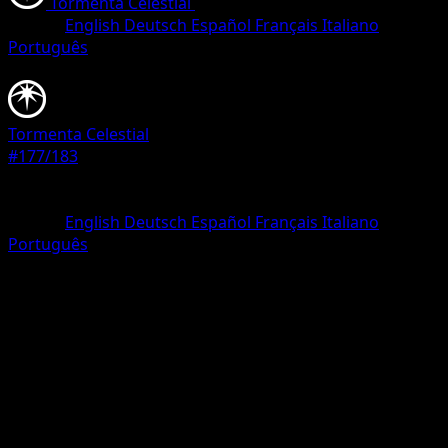
Tormenta Celestial
•
#177/183
•
Rara Secreta
Idioma
English
Deutsch
Español
Français
Italiano
Português
Pokémon
Tormenta Celestial
#177/183
Rareza
Rara Secreta
Idioma
English
Deutsch
Español
Français
Italiano
Português