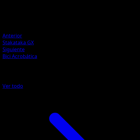
HP
180
Retirada
Debilidad
Hada ×2
Anterior
Stakataka GX
Siguiente
Bici Acrobática
Más de Tormenta Celestial
Ver todo