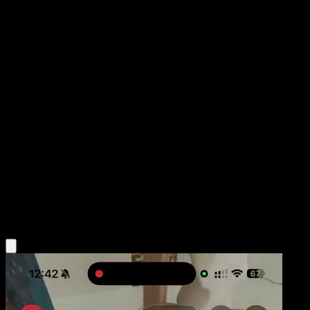
Rayquaza GX
Tormenta Celestial
Sol y Luna
#177
Rara Secreta
5ban Graphics
Pokémon
Dragon
Obtén la app Eyevo