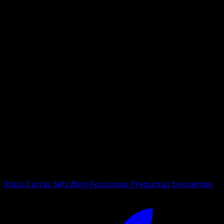
No se encontraron resultados
Busca nombres de Pokemon, sets o tipos de carta.
Idioma
Inicio
Cartas
Sets
Blog
Funciones
Preguntas frecuentes