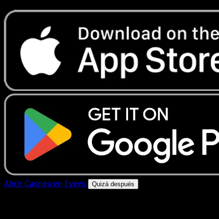
Abrir Cacnea en Eyevo
Quizá después
4.8★
|
50k+ descargas
|
Gratis
Cacnea