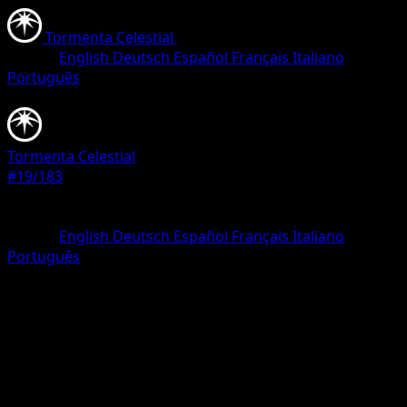
Tormenta Celestial
•
#19/183
•
Común
Idioma
English
Deutsch
Español
Français
Italiano
Português
Pokémon
Básico
Tormenta Celestial
#19/183
Rareza
Común
Idioma
English
Deutsch
Español
Français
Italiano
Português