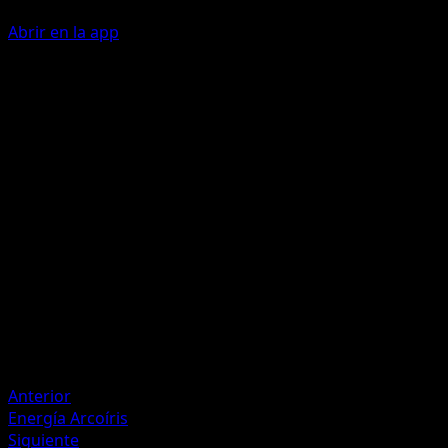
Abrir en la app
Ability
Poison Payback
Puño Ligero
I
10
Artista
Atsuko Nishida
HP
60
Retirada
Debilidad
Fuego ×2
Anterior
Energía Arcoíris
Siguiente