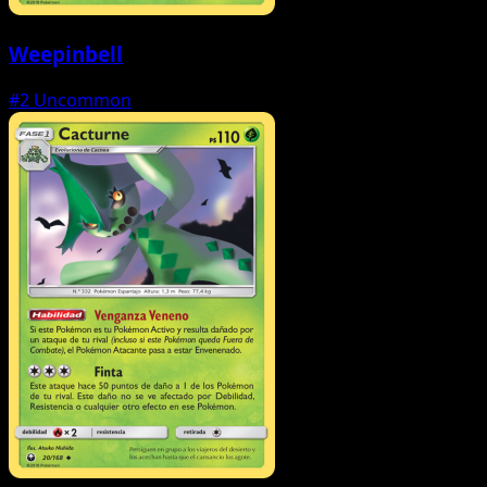
Weepinbell
#2
Uncommon