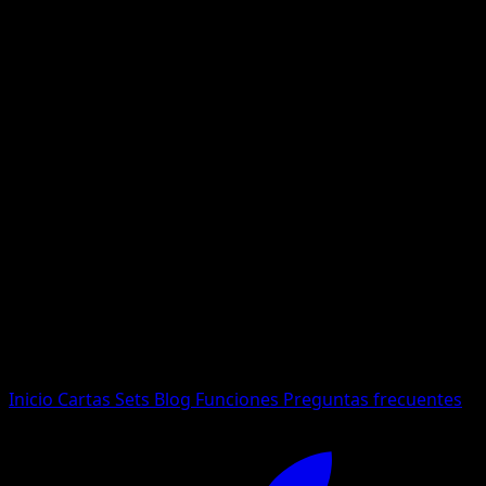
No se encontraron resultados
Busca nombres de Pokemon, sets o tipos de carta.
Idioma
Inicio
Cartas
Sets
Blog
Funciones
Preguntas frecuentes