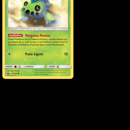
Cacnea
·
Tormenta
Celestial
#19
Descarga Eyevo para escanear cartas al instant
y seguir precios.
Recibe precios en vivo, herramientas de colección y
escaneos rápidos. Abre esta carta exacta en la app o
descarga ahora.