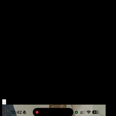
Cacnea
Tormenta Celestial
Sol y Luna
#19
Común
Atsuko Nishida
Pokémon
Básico
Grass
Obtén la app Eyevo