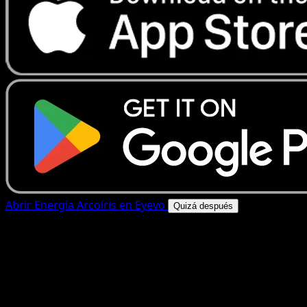
Abrir Energía Arcoíris en Eyevo
Quizá después
4.8★
|
50k+ descargas
|
Gratis
Energía Arcoíris