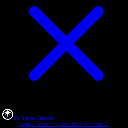
Tormenta Celestial
•
#183/183
•
Rara Secreta
Idioma
English
Deutsch
Español
Français
Italiano