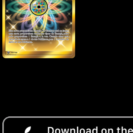
Energía Arcoíris
·
Tormenta Celestial
#183
Descarga Eyevo para escanear cartas al instant
y seguir precios.
Recibe precios en vivo, herramientas de colección y
escaneos rápidos. Abre esta carta exacta en la app o
descarga ahora.