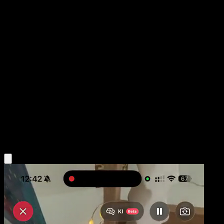
Energía Arcoíris
Tormenta Celestial
Sol y Luna
#183
Rara Secreta
Unknown artist
Energía
Obtén la app Eyevo