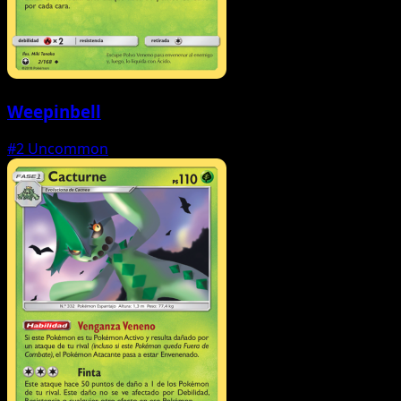
Weepinbell
#2
Uncommon