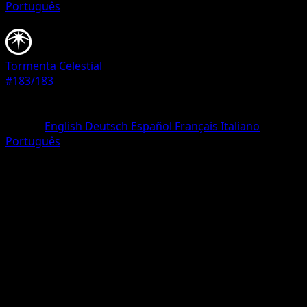
Português
Energía
Tormenta Celestial
#183/183
Rareza
Rara Secreta
Idioma
English
Deutsch
Español
Français
Italiano
Português