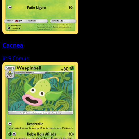
Cacnea
#19
Común