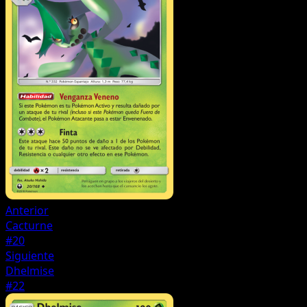
Anterior
Cacturne
#20
Siguiente
Dhelmise
#22