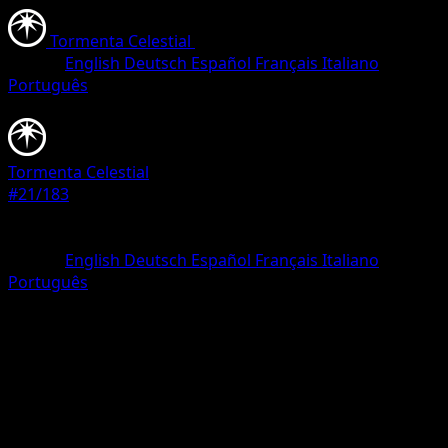
Tormenta Celestial
•
#21/183
•
Uncommon
Idioma
English
Deutsch
Español
Français
Italiano
Português
Pokémon
Básico
Tormenta Celestial
#21/183
Rareza
Uncommon
Idioma
English
Deutsch
Español
Français
Italiano
Português