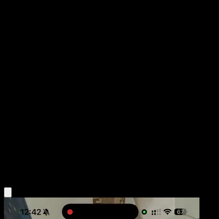
Tropius
Tormenta Celestial
Sol y Luna
#21
Uncommon
Kagemaru Himeno
Pokémon
Básico
Grass
Obtén la app Eyevo