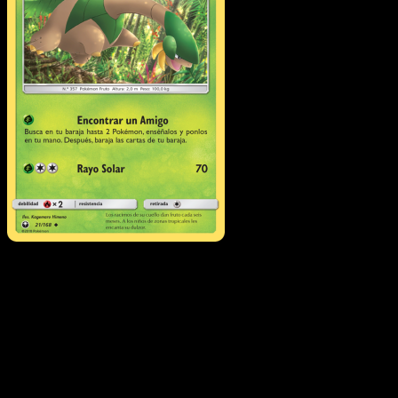
Tropius
·
Tormenta
Celestial
#21
Descarga Eyevo para escanear cartas al instant
y seguir precios.
Recibe precios en vivo, herramientas de colección y
escaneos rápidos. Abre esta carta exacta en la app o
descarga ahora.