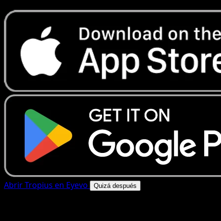
Abrir Tropius en Eyevo
Quizá después
4.8★
|
50k+ descargas
|
Gratis
Tropius