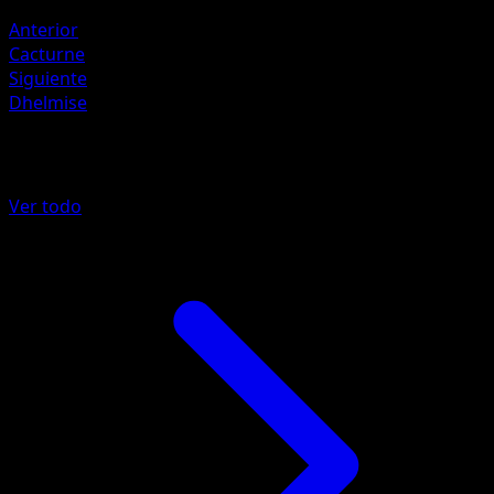
Fuego ×2
Anterior
Cacturne
Siguiente
Dhelmise
Más de Tormenta Celestial
Ver todo