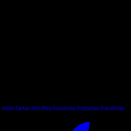
No se encontraron resultados
Busca nombres de Pokemon, sets o tipos de carta.
Idioma
Inicio
Cartas
Sets
Blog
Funciones
Preguntas frecuentes