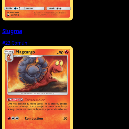
Slugma
#23
Común