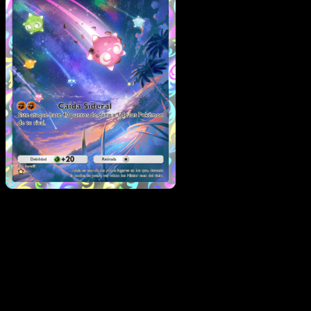
Minior
·
Guardianes
Celestiales
#174
Descarga Eyevo para escanear cartas al instant
y seguir precios.
Recibe precios en vivo, herramientas de colección y
escaneos rápidos. Abre esta carta exacta en la app o
descarga ahora.