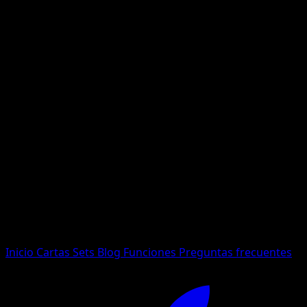
No se encontraron resultados
Busca nombres de Pokemon, sets o tipos de carta.
Idioma
Inicio
Cartas
Sets
Blog
Funciones
Preguntas frecuentes