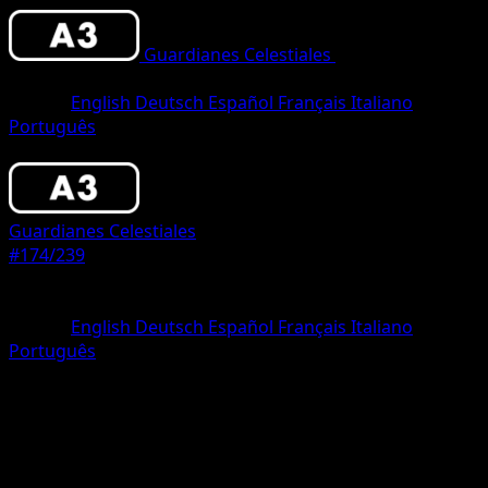
Guardianes Celestiales
•
#174/239
•
Una
Estrella
Idioma
English
Deutsch
Español
Français
Italiano
Português
Pokémon
Básico
Guardianes Celestiales
#174/239
Rareza
Una Estrella
Idioma
English
Deutsch
Español
Français
Italiano
Português