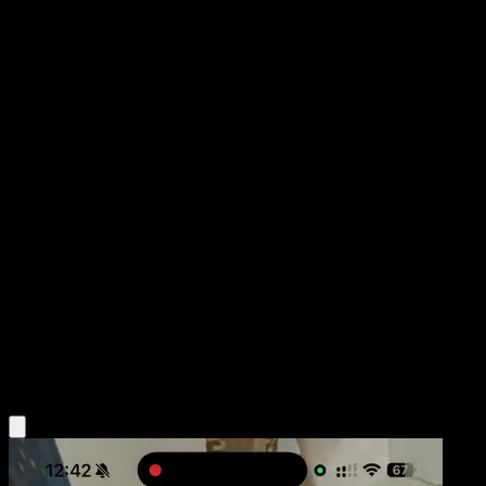
Minior
Guardianes Celestiales
Juego de Cartas Coleccionables Pokémon Pocket
#174
Una Estrella
imoniii
Pokémon
Básico
Fighting
Obtén la app Eyevo