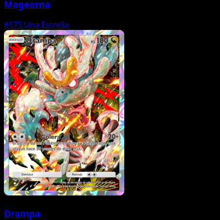
Magearna
#175
Una Estrella
Drampa