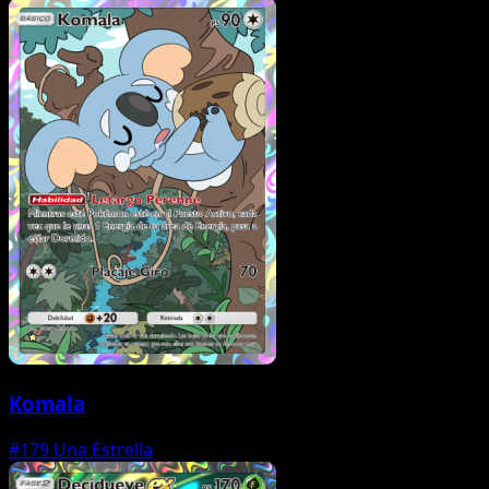
Komala
#179
Una Estrella