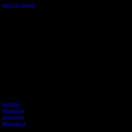
Abrir en la app
Caída Sideral
L
L
Este ataque hace 40 puntos de daño a 1 de los Pokémon
de tu rival.
Artista
imoniii
HP
80
Retirada
Debilidad
Planta +20
Anterior
Mudsdale
Siguiente
Magearna