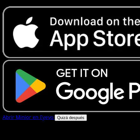
Abrir Minior en Eyevo
Quizá después
4.8★
|
50k+ descargas
|
Gratis
Minior