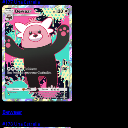
#177
Una Estrella
Bewear
#178
Una Estrella