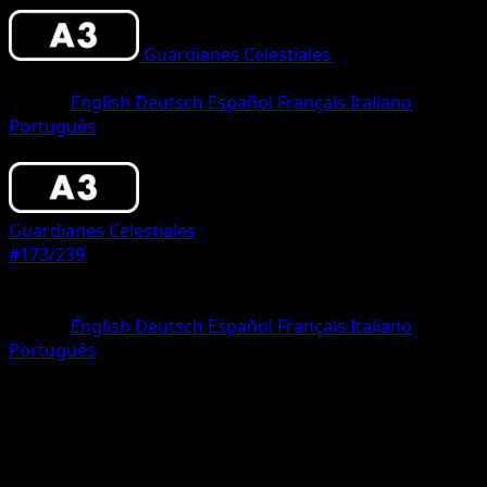
Guardianes Celestiales
•
#173/239
•
Una
Estrella
Idioma
English
Deutsch
Español
Français
Italiano
Português
Pokémon
Fase 1
Guardianes Celestiales
#173/239
Rareza
Una Estrella
Idioma
English
Deutsch
Español
Français
Italiano
Português