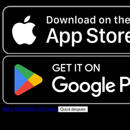
Abrir Mudsdale en Eyevo
Quizá después
4.8★
|
50k+ descargas
|
Gratis
Mudsdale