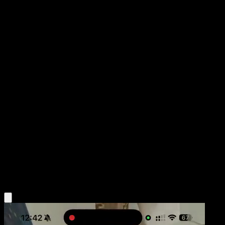
Mudsdale
Guardianes Celestiales
Juego de Cartas Coleccionables Pokémon Pocket
#173
Una Estrella
Teeziro
Pokémon
Fase 1
Fighting
Obtén la app Eyevo