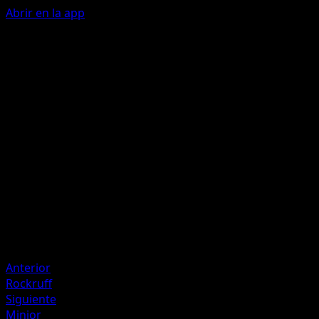
Abrir en la app
Fuerza Equina
L
L
L
I
140
Este Pokémon también se hace 40 puntos de daño a sí
mismo.
Artista
Teeziro
HP
140
Retirada
Debilidad
Planta +20
Anterior
Rockruff
Siguiente
Minior