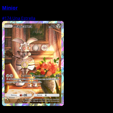
Minior
#174
Una Estrella