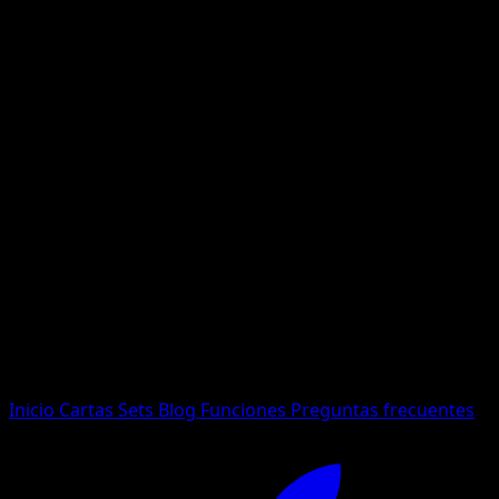
No se encontraron resultados
Busca nombres de Pokemon, sets o tipos de carta.
Idioma
Inicio
Cartas
Sets
Blog
Funciones
Preguntas frecuentes