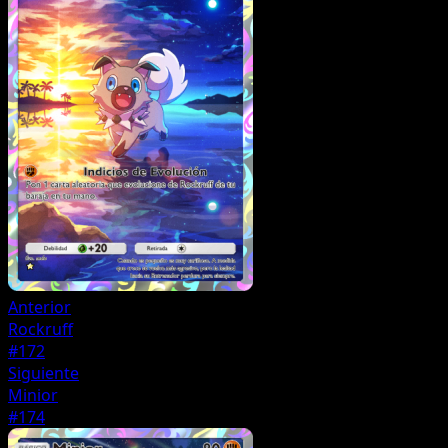
Anterior
Rockruff
#172
Siguiente
Minior
#174