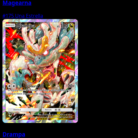
Magearna
#175
Una Estrella
Drampa