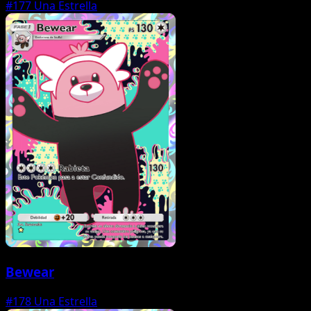
#177
Una Estrella
Bewear
#178
Una Estrella