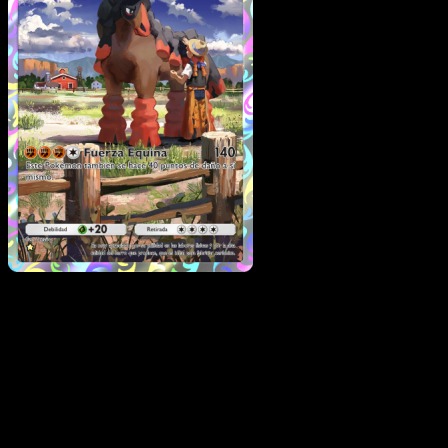
Mudsdale
·
Guardianes
Celestiales
#173
Descarga Eyevo para escanear cartas al instant
y seguir precios.
Recibe precios en vivo, herramientas de colección y
escaneos rápidos. Abre esta carta exacta en la app o
descarga ahora.