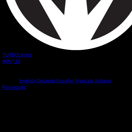
TURBOLímite
#99/126
Rareza
Uncommon
Idioma
English
Deutsch
Español
Français
Italiano
Português