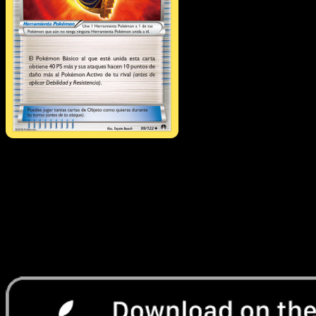
Faldón Furia Luchadora
·
TURBOLímite
#99
Descarga Eyevo para escanear cartas al instant
y seguir precios.
Recibe precios en vivo, herramientas de colección y
escaneos rápidos. Abre esta carta exacta en la app o
descarga ahora.