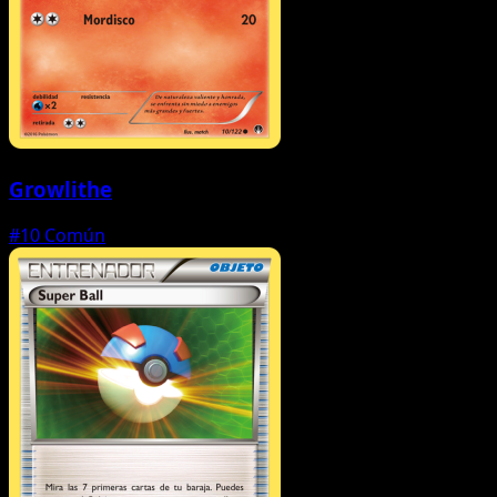
Growlithe
#10
Común