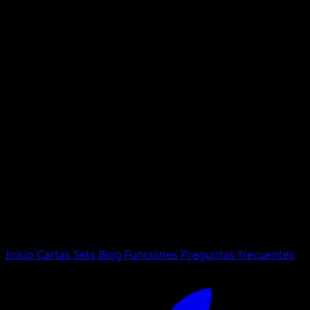
No se encontraron resultados
Busca nombres de Pokemon, sets o tipos de carta.
Idioma
Inicio
Cartas
Sets
Blog
Funciones
Preguntas frecuentes