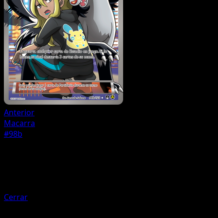
Anterior
Macarra
#98b
Entrenador
Faldón Furia Luchadora
Cerrar