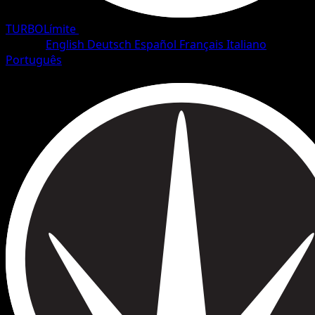
TURBOLímite
•
#99/126
•
Uncommon
Idioma
English
Deutsch
Español
Français
Italiano
Português
Entrenador