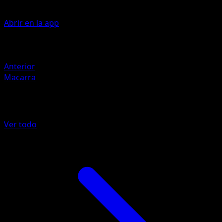
Abrir en la app
Artista
Toyste Beach
Retirada
Anterior
Macarra
Más de TURBOLímite
Ver todo