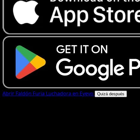
Abrir Faldón Furia Luchadora en Eyevo
Quizá después
4.8★
|
50k+ descargas
|
Gratis
Faldón Furia Luchadora