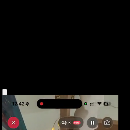
Faldón Furia Luchadora
TURBOLímite
XY
#99
Uncommon
Toyste Beach
Entrenador
Obtén la app Eyevo