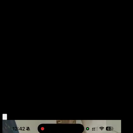
Chikorita
TURBOLímite
XY
#1
Común
Akira Komayama
Pokémon
Básico
Grass
Obtén la app Eyevo