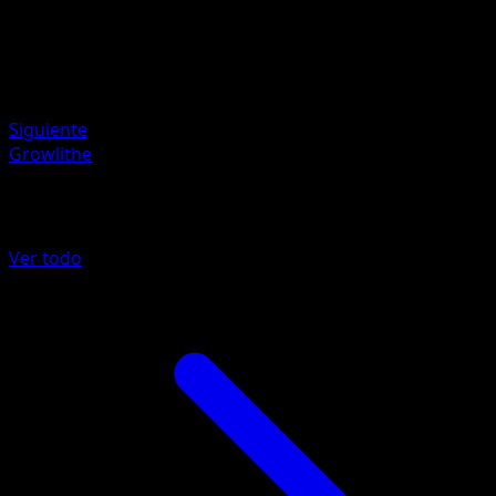
HP
60
Retirada
Debilidad
Fuego ×2
Siguiente
Growlithe
Más de TURBOLímite
Ver todo