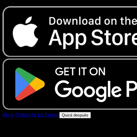
Abrir Chikorita en Eyevo
Quizá después
4.8★
|
50k+ descargas
|
Gratis
Chikorita