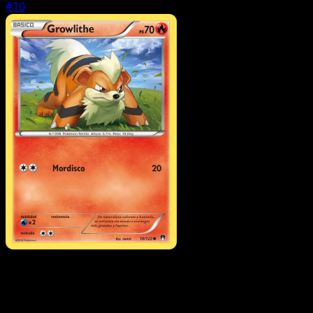
#10
Pokémon
Básico
Chikorita