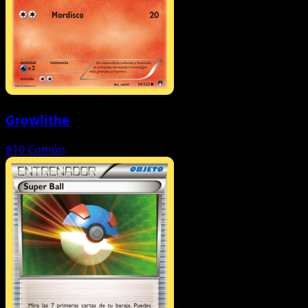
Growlithe
#10
Común