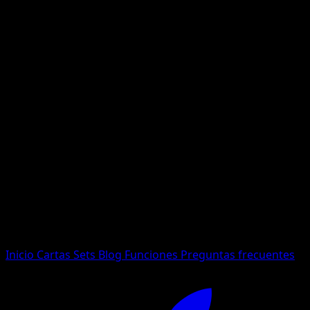
No se encontraron resultados
Busca nombres de Pokemon, sets o tipos de carta.
Idioma
Inicio
Cartas
Sets
Blog
Funciones
Preguntas frecuentes