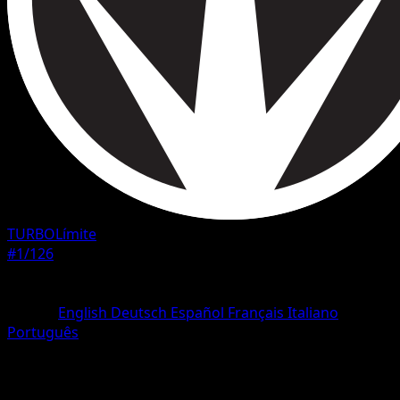
TURBOLímite
#1/126
Rareza
Común
Idioma
English
Deutsch
Español
Français
Italiano
Português