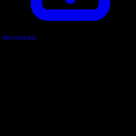
Abrir en la app
Placaje
I
10
Absorción
P
I
10
Cura 10 puntos de daño a este Pokémon.
Artista
Akira Komayama