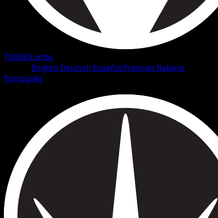
TURBOLímite
•
#1/126
•
Común
Idioma
English
Deutsch
Español
Français
Italiano
Português
Pokémon
Básico