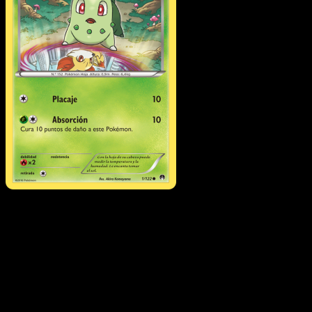
Chikorita
·
TURBOLímite
#1
Descarga Eyevo para escanear cartas al instant
y seguir precios.
Recibe precios en vivo, herramientas de colección y
escaneos rápidos. Abre esta carta exacta en la app o
descarga ahora.