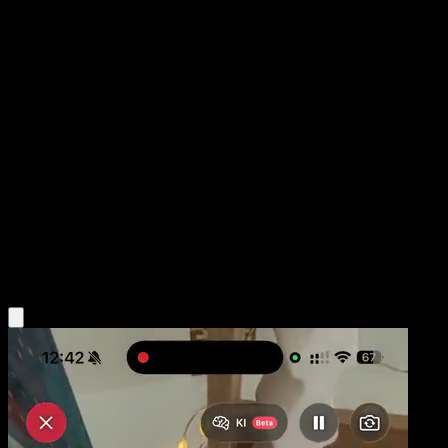
Globo Explosivo
TURBOLímite
XY
#97
Uncommon
Toyste Beach
Entrenador
Obtén la app Eyevo