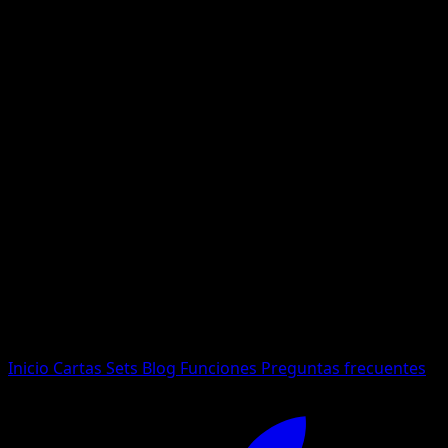
No se encontraron resultados
Busca nombres de Pokemon, sets o tipos de carta.
Idioma
Inicio
Cartas
Sets
Blog
Funciones
Preguntas frecuentes