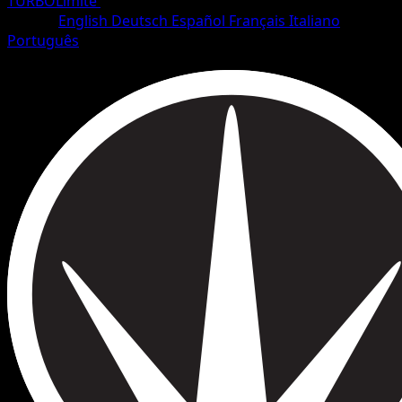
TURBOLímite
•
#97/126
•
Uncommon
Idioma
English
Deutsch
Español
Français
Italiano
Português
Entrenador