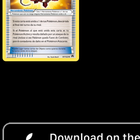
Globo Explosivo
·
TURBOLímite
#97
Descarga Eyevo para escanear cartas al instant
y seguir precios.
Recibe precios en vivo, herramientas de colección y
escaneos rápidos. Abre esta carta exacta en la app o
descarga ahora.