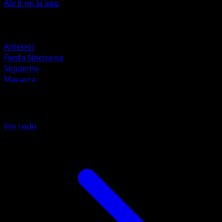
Abrir en la app
Artista
Toyste Beach
Retirada
Anterior
Fiesta Nocturna
Siguiente
Macarra
Más de TURBOLímite
Ver todo