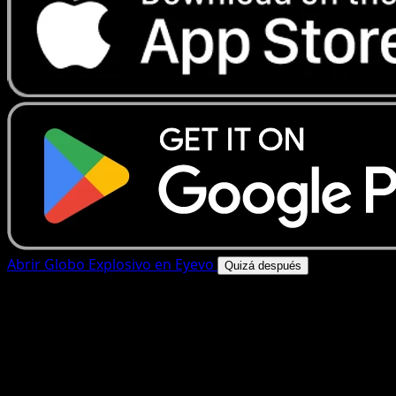
Abrir Globo Explosivo en Eyevo
Quizá después
4.8★
|
50k+ descargas
|
Gratis
Globo Explosivo