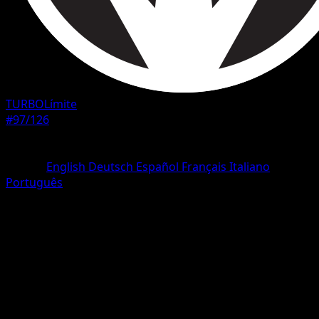
TURBOLímite
#97/126
Rareza
Uncommon
Idioma
English
Deutsch
Español
Français
Italiano
Português