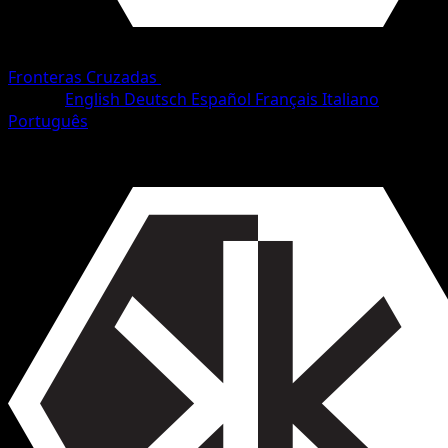
Fronteras Cruzadas
•
#72/153
•
Común
Idioma
English
Deutsch
Español
Français
Italiano
Português
Pokémon
Básico