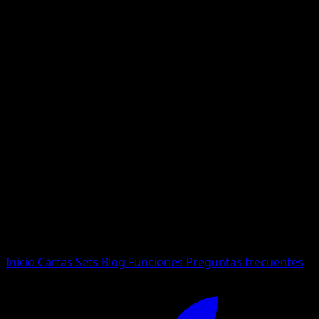
No se encontraron resultados
Busca nombres de Pokemon, sets o tipos de carta.
Idioma
Inicio
Cartas
Sets
Blog
Funciones
Preguntas frecuentes