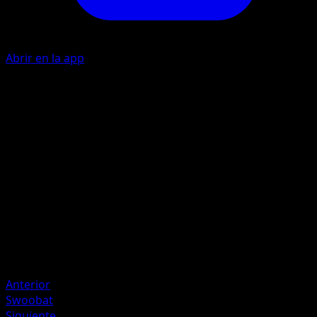
Abrir en la app
Ability
Poison Point
P
I
20
Artista
Shigenori Negishi
HP
70
Retirada
Debilidad
Psíquico ×2
Anterior
Swoobat
Siguiente