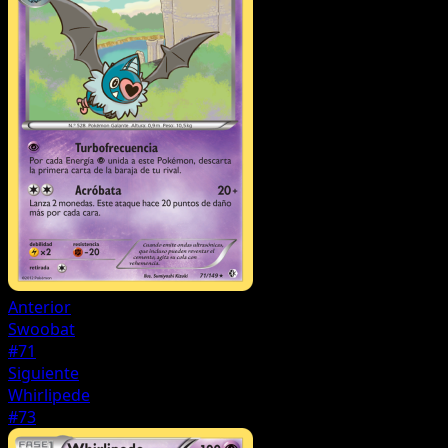
Anterior
Swoobat
#71
Siguiente
Whirlipede
#73