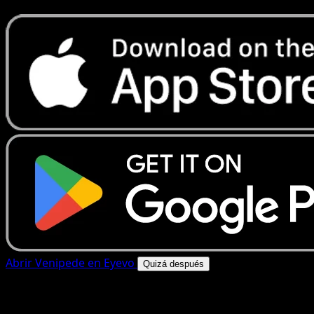
Abrir Venipede en Eyevo
Quizá después
4.8★
|
50k+ descargas
|
Gratis
Venipede