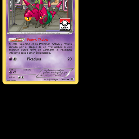
Venipede
·
Fronteras
Cruzadas
#72
Descarga Eyevo para escanear cartas al instant
y seguir precios.
Recibe precios en vivo, herramientas de colección y
escaneos rápidos. Abre esta carta exacta en la app o
descarga ahora.