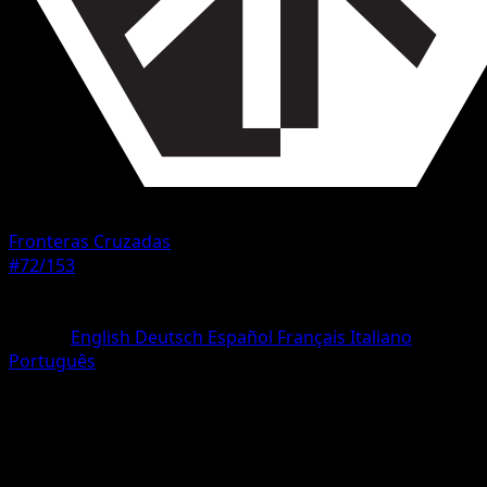
Fronteras Cruzadas
#72/153
Rareza
Común
Idioma
English
Deutsch
Español
Français
Italiano
Português