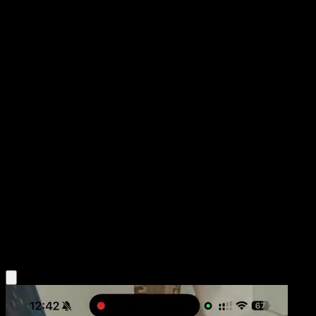
Venipede
Fronteras Cruzadas
Negro y Blanco
#72
Común
Shigenori Negishi
Pokémon
Básico
Psychic
Obtén la app Eyevo