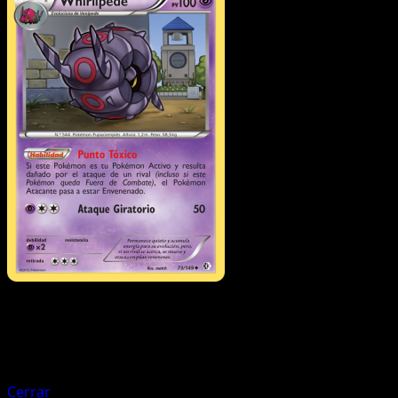
Pokémon
Básico
Venipede
Cerrar