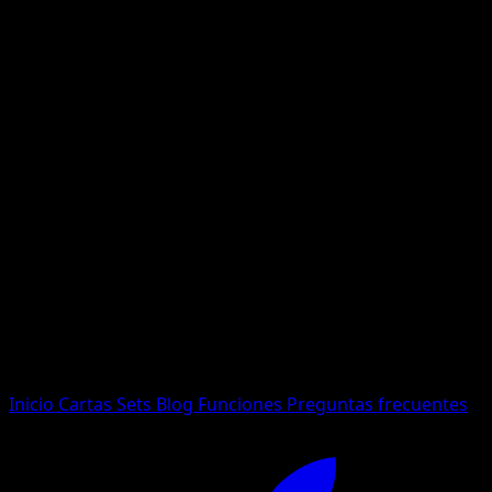
No se encontraron resultados
Busca nombres de Pokemon, sets o tipos de carta.
Idioma
Inicio
Cartas
Sets
Blog
Funciones
Preguntas frecuentes