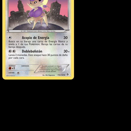
Delcatty
·
Fronteras
Cruzadas
#114
Descarga Eyevo para escanear cartas al instant
y seguir precios.
Recibe precios en vivo, herramientas de colección y
escaneos rápidos. Abre esta carta exacta en la app o
descarga ahora.