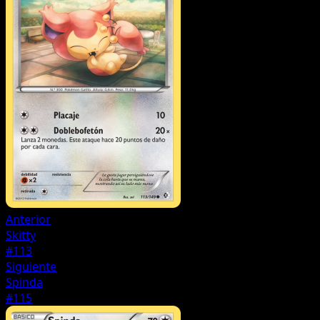
Anterior
Skitty
#113
Siguiente
Spinda
#115