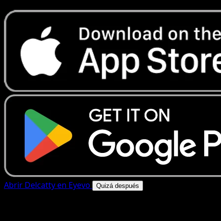
Abrir Delcatty en Eyevo
Quizá después
4.8★
|
50k+ descargas
|
Gratis
Delcatty