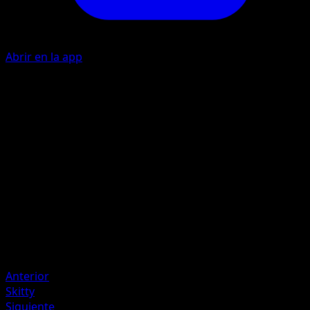
Abrir en la app
I
30
I
I
30
Artista
Shin Nagasawa
HP
90
Retirada
Debilidad
Lucha ×2
Anterior
Skitty
Siguiente