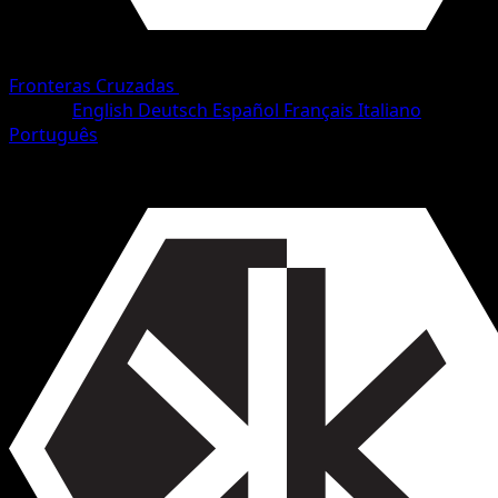
Fronteras Cruzadas
•
#114/153
•
Uncommon
Idioma
English
Deutsch
Español
Français
Italiano
Português
Pokémon
Fase 1