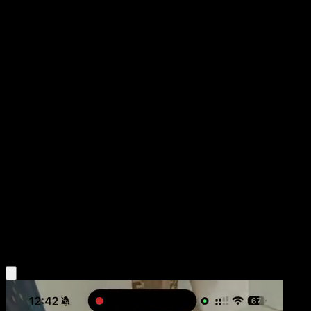
Delcatty
Fronteras Cruzadas
Negro y Blanco
#114
Uncommon
Shin Nagasawa
Pokémon
Fase 1
Colorless
Obtén la app Eyevo