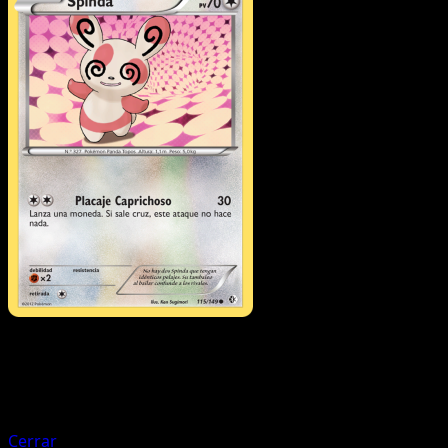
Pokémon
Fase 1
Delcatty
Cerrar