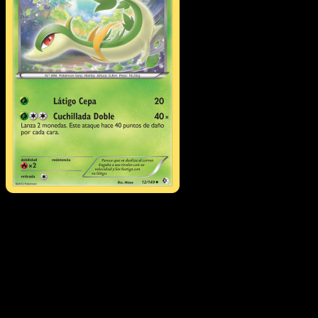
Servine
·
Fronteras
Cruzadas
#12
Descarga Eyevo para escanear cartas al instant
y seguir precios.
Recibe precios en vivo, herramientas de colección y
escaneos rápidos. Abre esta carta exacta en la app o
descarga ahora.