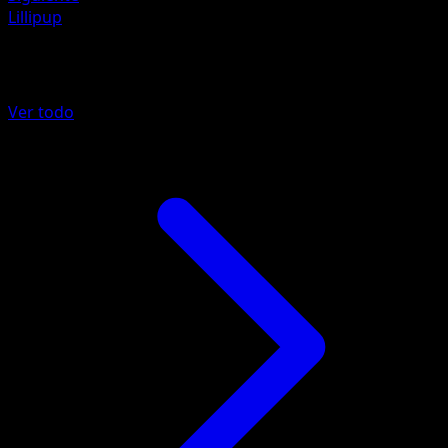
Lillipup
Más de Fronteras Cruzadas
Ver todo