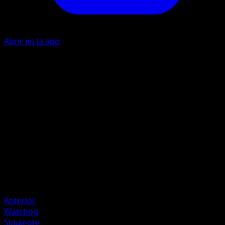
Abrir en la app
P
20
P
I
I
40
Artista
Mizue
HP
80
Retirada
Debilidad
Fuego ×2
Anterior
Watchog
Siguiente