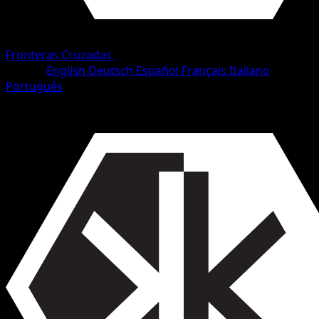
Fronteras Cruzadas
•
#12/153
•
Uncommon
Idioma
English
Deutsch
Español
Français
Italiano
Português
Pokémon
Fase 1