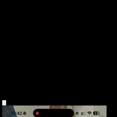
Servine
Fronteras Cruzadas
Negro y Blanco
#12
Uncommon
Mizue
Pokémon
Fase 1
Grass
Obtén la app Eyevo