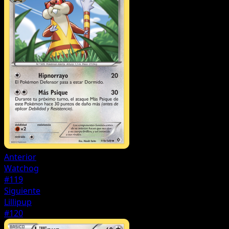
Anterior
Watchog
#119
Siguiente
Lillipup
#120