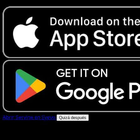
Abrir Servine en Eyevo
Quizá después
4.8★
|
50k+ descargas
|
Gratis
Servine