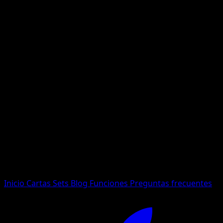
No se encontraron resultados
Busca nombres de Pokemon, sets o tipos de carta.
Idioma
Inicio
Cartas
Sets
Blog
Funciones
Preguntas frecuentes