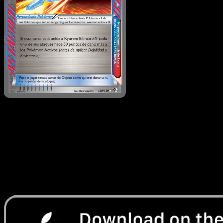
Daga de Cristal
·
Fronteras Cruzadas
#138
Descarga Eyevo para escanear cartas al instant
y seguir precios.
Recibe precios en vivo, herramientas de colección y
escaneos rápidos. Abre esta carta exacta en la app o
descarga ahora.