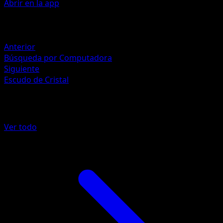
Abrir en la app
Artista
5ban Graphics
Retirada
Anterior
Búsqueda por Computadora
Siguiente
Escudo de Cristal
Más de Fronteras Cruzadas
Ver todo