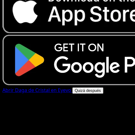
Abrir Daga de Cristal en Eyevo
Quizá después
4.8★
|
50k+ descargas
|
Gratis
Daga de Cristal