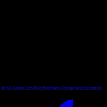
No se encontraron resultados
Busca nombres de Pokemon, sets o tipos de carta.
Idioma
Inicio
Cartas
Sets
Blog
Funciones
Preguntas frecuentes