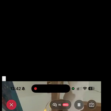
Daga de Cristal
Fronteras Cruzadas
Negro y Blanco
#138
Rara
5ban Graphics
Entrenador
Obtén la app Eyevo