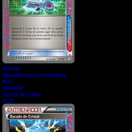
Anterior
Búsqueda por Computadora
#137
Siguiente
Escudo de Cristal
#139