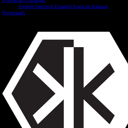
Fronteras Cruzadas
•
#138/153
•
Rara
Idioma
English
Deutsch
Español
Français
Italiano
Português
Entrenador