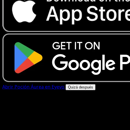
Abrir Poción Áurea en Eyevo
Quizá después
4.8★
|
50k+ descargas
|
Gratis
Poción Áurea