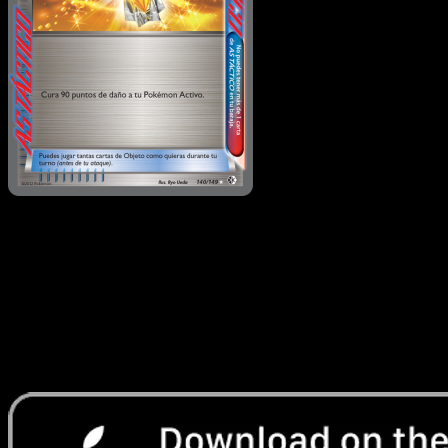
Poción Áurea
·
Fronteras
Cruzadas
#140
Descarga Eyevo para escanear cartas al instant
y seguir precios.
Recibe precios en vivo, herramientas de colección y
escaneos rápidos. Abre esta carta exacta en la app o
descarga ahora.