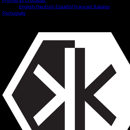
Fronteras Cruzadas
•
#140/153
•
Rara
Idioma
English
Deutsch
Español
Français
Italiano
Português
Entrenador