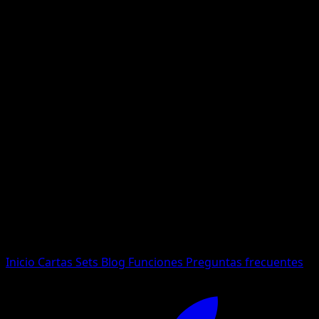
No se encontraron resultados
Busca nombres de Pokemon, sets o tipos de carta.
Idioma
Inicio
Cartas
Sets
Blog
Funciones
Preguntas frecuentes