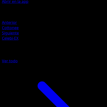
Abrir en la app
Artista
Ryo Ueda
Retirada
Anterior
Cottonee
Siguiente
Celebi-EX
Más de Fronteras Cruzadas
Ver todo