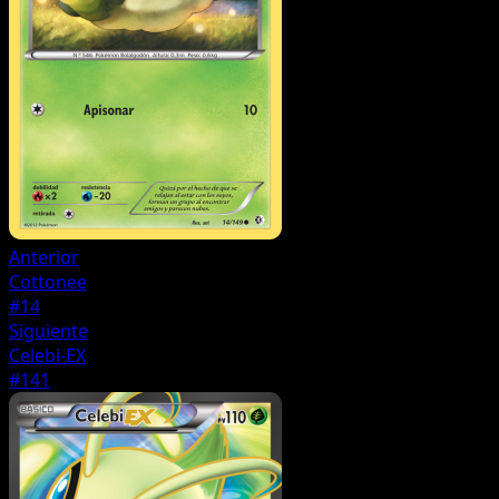
Anterior
Cottonee
#14
Siguiente
Celebi-EX
#141