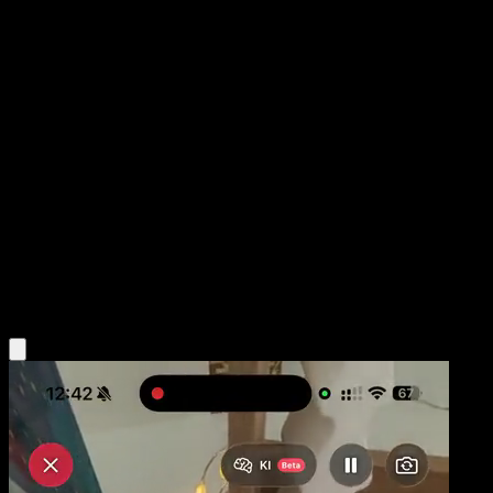
Poción Áurea
Fronteras Cruzadas
Negro y Blanco
#140
Rara
Ryo Ueda
Entrenador
Obtén la app Eyevo