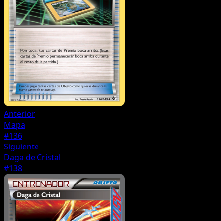
Anterior
Mapa
#136
Siguiente
Daga de Cristal
#138