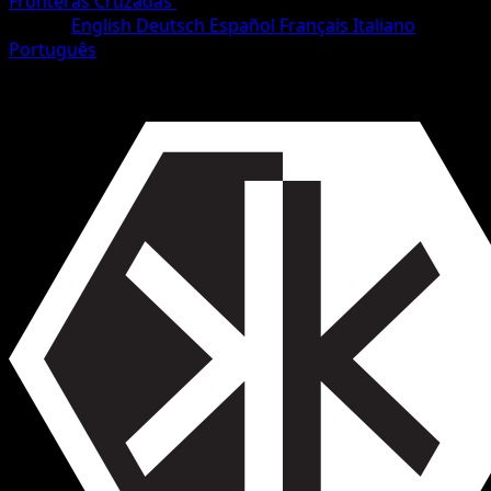
Fronteras Cruzadas
•
#137/153
•
Rara
Idioma
English
Deutsch
Español
Français
Italiano
Português
Entrenador