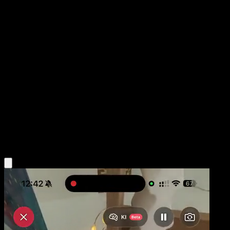
Búsqueda por Computadora
Fronteras Cruzadas
Negro y Blanco
#137
Rara
Ryo Ueda
Entrenador
Obtén la app Eyevo