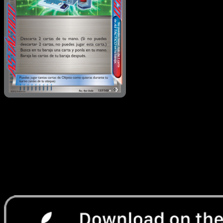
Búsqueda por
Computadora
·
Fronteras Cruzadas
#137
Descarga Eyevo para escanear cartas al instant
y seguir precios.
Recibe precios en vivo, herramientas de colección y
escaneos rápidos. Abre esta carta exacta en la app o
descarga ahora.