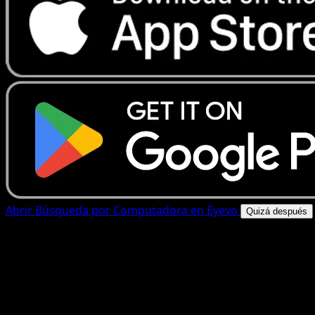
Abrir Búsqueda por Computadora en Eyevo
Quizá después
4.8★
|
50k+ descargas
|
Gratis
Búsqueda por Computadora