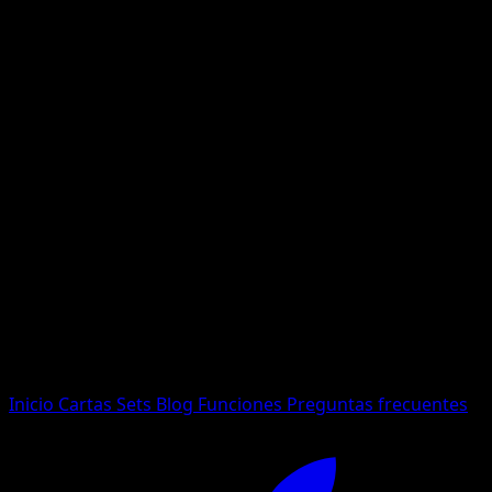
No se encontraron resultados
Busca nombres de Pokemon, sets o tipos de carta.
Idioma
Inicio
Cartas
Sets
Blog
Funciones
Preguntas frecuentes