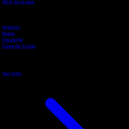
Abrir en la app
Artista
Ryo Ueda
Retirada
Anterior
Mapa
Siguiente
Daga de Cristal
Más de Fronteras Cruzadas
Ver todo