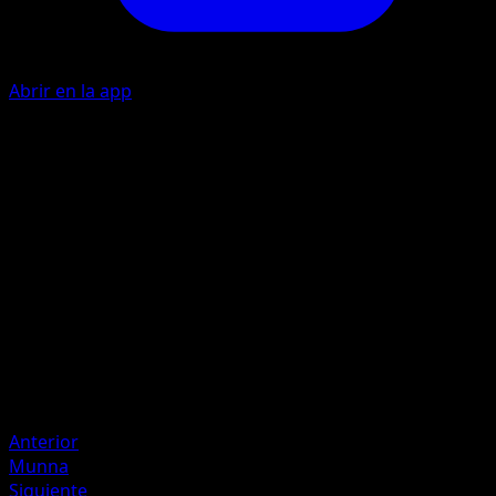
Abrir en la app
P
20
P
P
90
Artista
Masakazu Fukuda
HP
90
Retirada
Debilidad
Psíquico ×2
Anterior
Munna
Siguiente