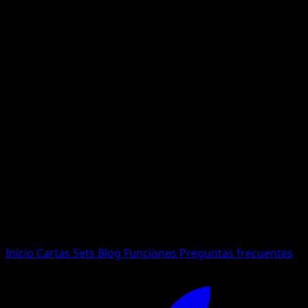
No se encontraron resultados
Busca nombres de Pokemon, sets o tipos de carta.
Idioma
Inicio
Cartas
Sets
Blog
Funciones
Preguntas frecuentes