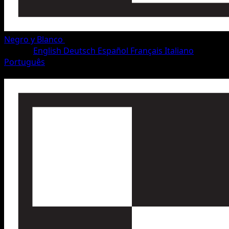
Negro y Blanco
•
#49/115
•
Rara
Idioma
English
Deutsch
Español
Français
Italiano
Português
Pokémon
Fase 1