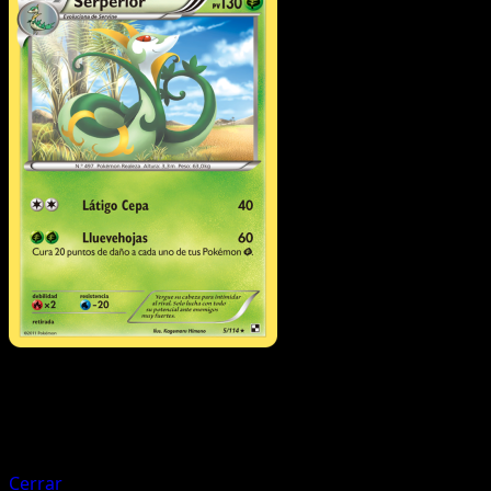
Pokémon
Fase 1
Musharna
Cerrar