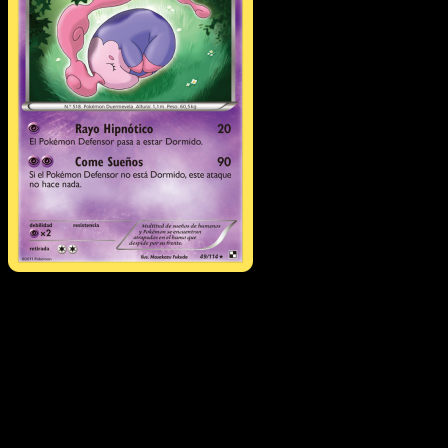
Musharna
·
Negro y
Blanco
#49
Descarga Eyevo para escanear cartas al instant
y seguir precios.
Recibe precios en vivo, herramientas de colección y
escaneos rápidos. Abre esta carta exacta en la app o
descarga ahora.