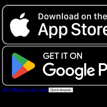
Abrir Musharna en Eyevo
Quizá después
4.8★
|
50k+ descargas
|
Gratis
Musharna