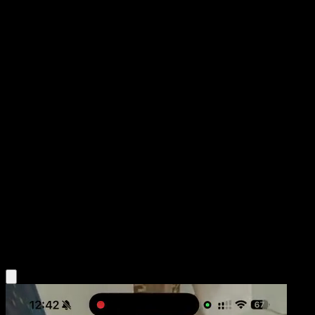
Musharna
Negro y Blanco
Negro y Blanco
#49
Rara
Masakazu Fukuda
Pokémon
Fase 1
Psychic
Obtén la app Eyevo