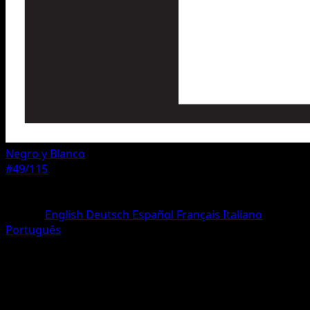
Negro y Blanco
#49/115
Rareza
Rara
Idioma
English
Deutsch
Español
Français
Italiano
Português