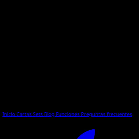
No se encontraron resultados
Busca nombres de Pokemon, sets o tipos de carta.
Idioma
Inicio
Cartas
Sets
Blog
Funciones
Preguntas frecuentes