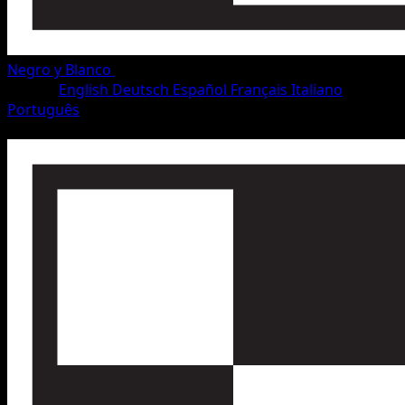
Negro y Blanco
•
#54/115
•
Rara
Idioma
English
Deutsch
Español
Français
Italiano
Português
Pokémon
Fase 2