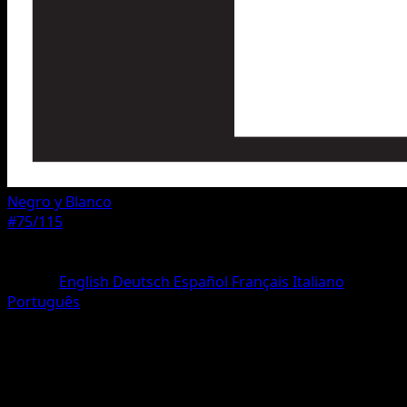
Negro y Blanco
#75/115
Rareza
Uncommon
Idioma
English
Deutsch
Español
Français
Italiano
Português