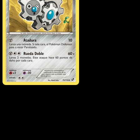
Klang
·
Negro y Blanco
#75
Descarga Eyevo para escanear cartas al instant
y seguir precios.
Recibe precios en vivo, herramientas de colección y
escaneos rápidos. Abre esta carta exacta en la app o
descarga ahora.