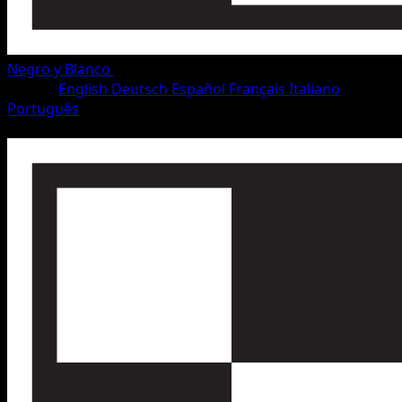
Negro y Blanco
•
#75/115
•
Uncommon
Idioma
English
Deutsch
Español
Français
Italiano
Português
Pokémon
Fase 1