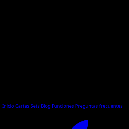
No se encontraron resultados
Busca nombres de Pokemon, sets o tipos de carta.
Idioma
Inicio
Cartas
Sets
Blog
Funciones
Preguntas frecuentes