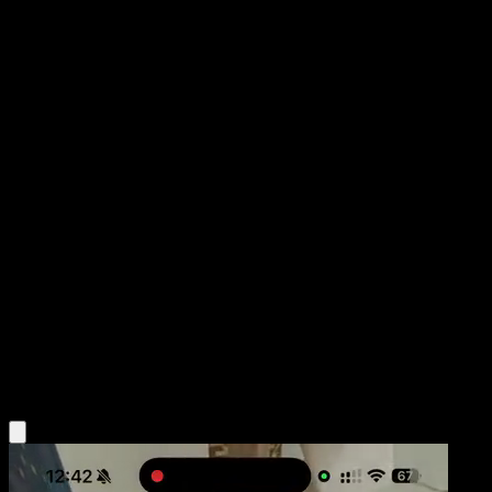
Klang
Negro y Blanco
Negro y Blanco
#75
Uncommon
Naoki Saito
Pokémon
Fase 1
Metal
Obtén la app Eyevo