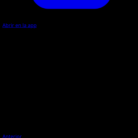
Abrir en la app
M
10
M
I
I
60
Artista
Naoki Saito
HP
80
Retirada
Debilidad
Fuego ×2
Resistencia
Psychic -20
Anterior