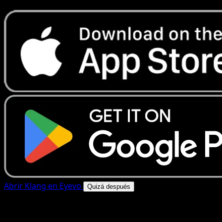
Abrir Klang en Eyevo
Quizá después
4.8★
|
50k+ descargas
|
Gratis
Klang