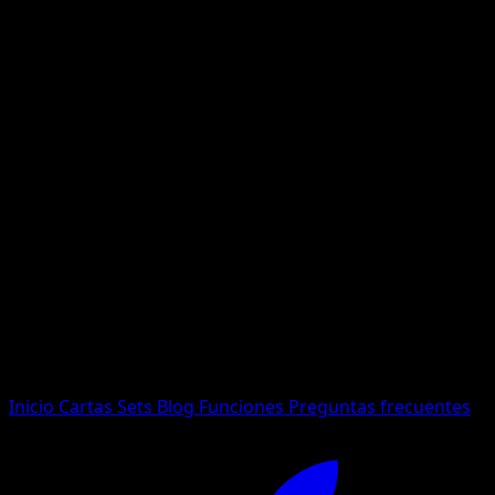
No se encontraron resultados
Busca nombres de Pokemon, sets o tipos de carta.
Idioma
Inicio
Cartas
Sets
Blog
Funciones
Preguntas frecuentes