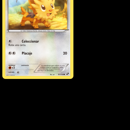
Lillipup
·
Negro y Blanco
#81
Descarga Eyevo para escanear cartas al instant
y seguir precios.
Recibe precios en vivo, herramientas de colección y
escaneos rápidos. Abre esta carta exacta en la app o
descarga ahora.