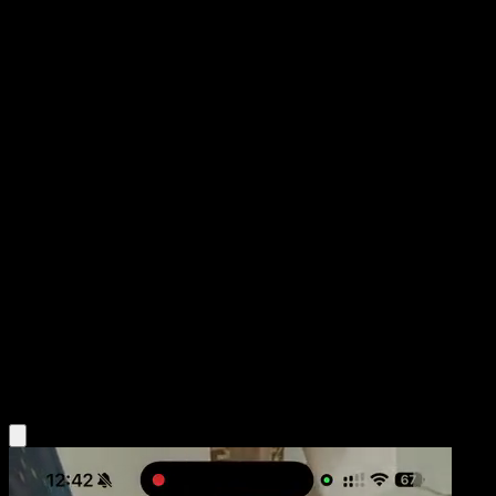
Lillipup
Negro y Blanco
Negro y Blanco
#81
Común
sui
Pokémon
Básico
Colorless
Obtén la app Eyevo