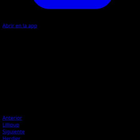
Abrir en la app
I
I
I
20
Artista
sui
HP
60
Retirada
Debilidad
Lucha ×2
Anterior
Lillipup
Siguiente
Herdier