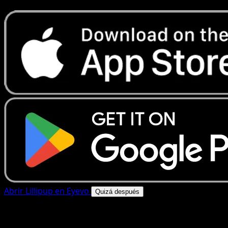
Abrir Lillipup en Eyevo
Quizá después
4.8★
|
50k+ descargas
|
Gratis
Lillipup