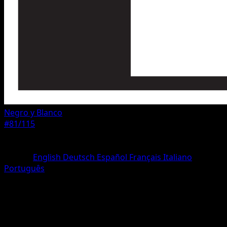
Negro y Blanco
#81/115
Rareza
Común
Idioma
English
Deutsch
Español
Français
Italiano
Português