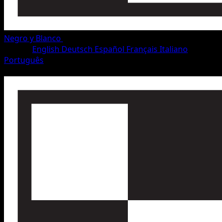
Negro y Blanco
•
#81/115
•
Común
Idioma
English
Deutsch
Español
Français
Italiano
Português
Pokémon
Básico