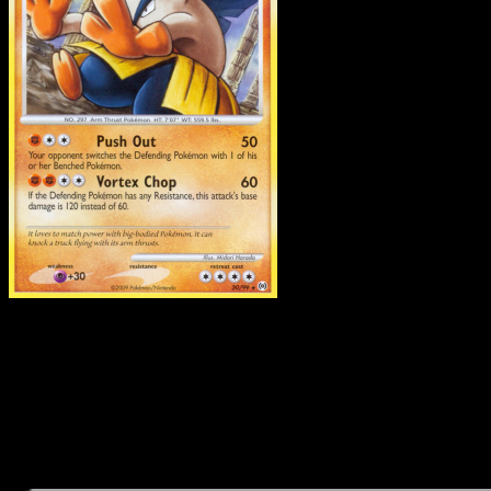
Hariyama
·
Arceus
#20
Descarga Eyevo para escanear cartas al instant
y seguir precios.
Recibe precios en vivo, herramientas de colección y
escaneos rápidos. Abre esta carta exacta en la app o
descarga ahora.