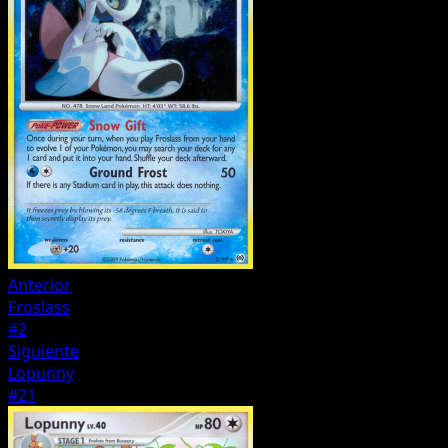
Anterior
Froslass
#2
Siguiente
Lopunny
#21