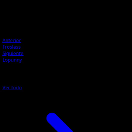
Midori Harada
HP
110
Retirada
Debilidad
Psychic +30
Anterior
Froslass
Siguiente
Lopunny
Más de Arceus
Ver todo