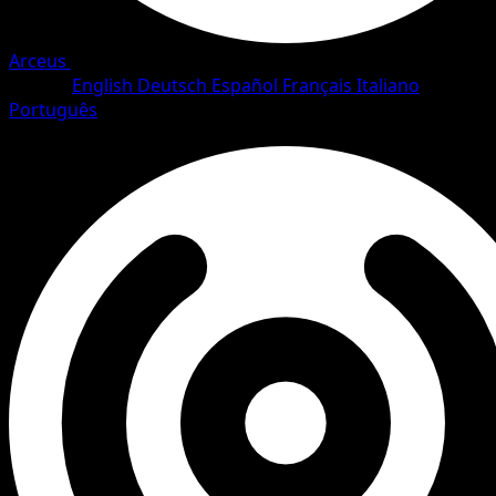
Arceus
•
#20/111
•
Rare
Idioma
English
Deutsch
Español
Français
Italiano
Português
Pokemon
Stage1