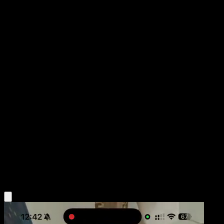
Hariyama
Arceus
Platino
#20
Rare
Midori Harada
Pokemon
Stage1
Fighting
Obtén la app Eyevo