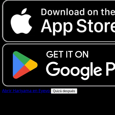
Abrir Hariyama en Eyevo
Quizá después
4.8★
|
50k+ descargas
|
Gratis
Hariyama