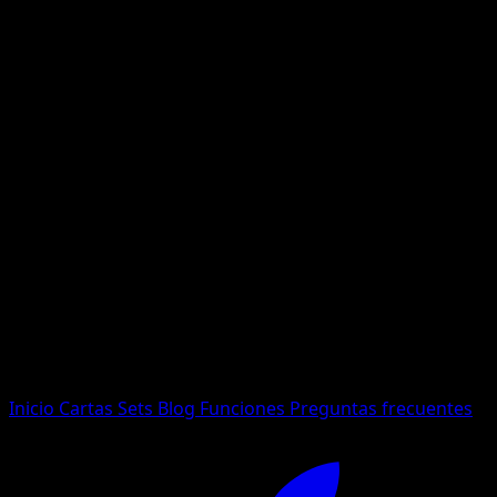
No se encontraron resultados
Busca nombres de Pokemon, sets o tipos de carta.
Idioma
Inicio
Cartas
Sets
Blog
Funciones
Preguntas frecuentes