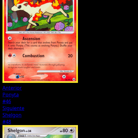
Anterior
Ponyta
#46
Siguiente
Shelgon
#48