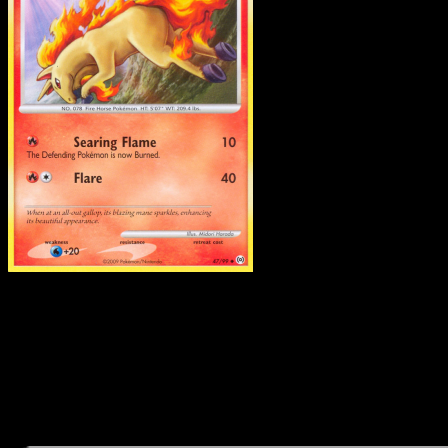
Rapidash
·
Arceus
#47
Descarga Eyevo para escanear cartas al instant
y seguir precios.
Recibe precios en vivo, herramientas de colección y
escaneos rápidos. Abre esta carta exacta en la app o
descarga ahora.