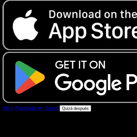
Abrir Rapidash en Eyevo
Quizá después
4.8★
|
50k+ descargas
|
Gratis
Rapidash