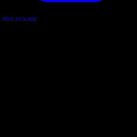
Abrir en la app
Searing Flame
F
10
The Defending Pokémon is now Burned.
Flare
F
C
40
Artista
Midori Harada
HP
90
Retirada