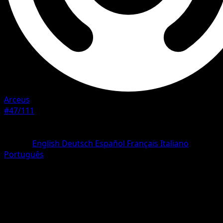
Arceus
#47/111
Rareza
Uncommon
Idioma
English
Deutsch
Español
Français
Italiano
Português