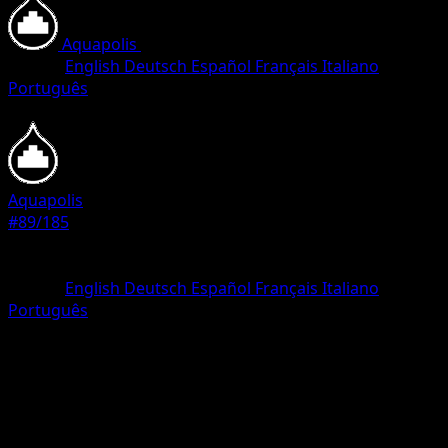
Aquapolis
•
#89/185
•
Common
Idioma
English
Deutsch
Español
Français
Italiano
Português
Pokemon
Basic
Aquapolis
#89/185
Rareza
Common
Idioma
English
Deutsch
Español
Français
Italiano
Português