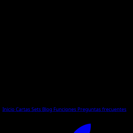
No se encontraron resultados
Busca nombres de Pokemon, sets o tipos de carta.
Idioma
Inicio
Cartas
Sets
Blog
Funciones
Preguntas frecuentes