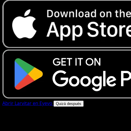
Abrir Larvitar en Eyevo
Quizá después
4.8★
|
50k+ descargas
|
Gratis
Larvitar