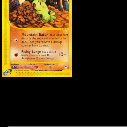
Larvitar
·
Aquapolis
#89
Descarga Eyevo para escanear cartas al instant
y seguir precios.
Recibe precios en vivo, herramientas de colección y
escaneos rápidos. Abre esta carta exacta en la app o
descarga ahora.