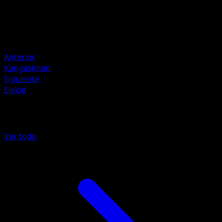
HP
40
Retirada
Debilidad
Water ×2
Anterior
Kangaskhan
Siguiente
Elekid
Más de Aquapolis
Ver todo