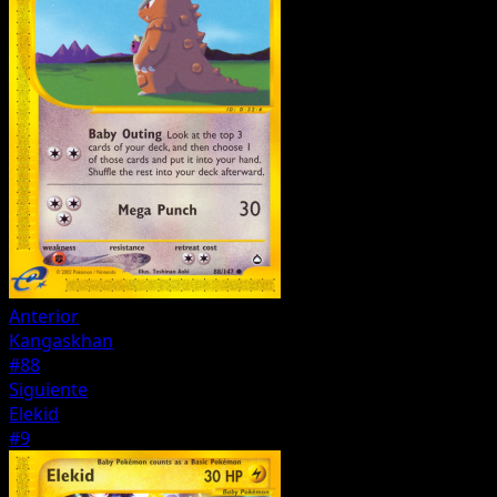
Anterior
Kangaskhan
#88
Siguiente
Elekid
#9