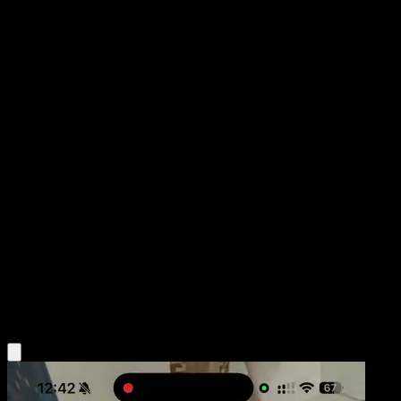
Larvitar
Aquapolis
E-Card
#89
Common
Naoyo Kimura
Pokemon
Basic
Fighting
Obtén la app Eyevo