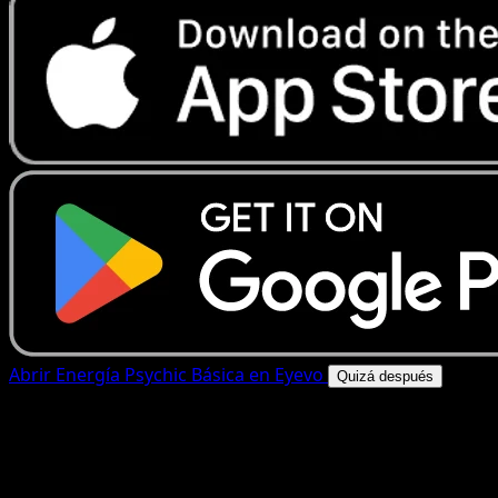
Abrir Energía Psychic Básica en Eyevo
Quizá después
4.8★
|
50k+ descargas
|
Gratis
Energía Psychic Básica