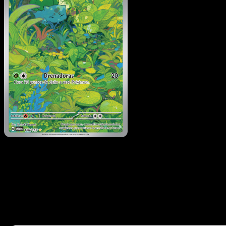
Bulbasaur
·
151
#166
Descarga Eyevo para escanear cartas al instant
y seguir precios.
Recibe precios en vivo, herramientas de colección y
escaneos rápidos. Abre esta carta exacta en la app o
descarga ahora.