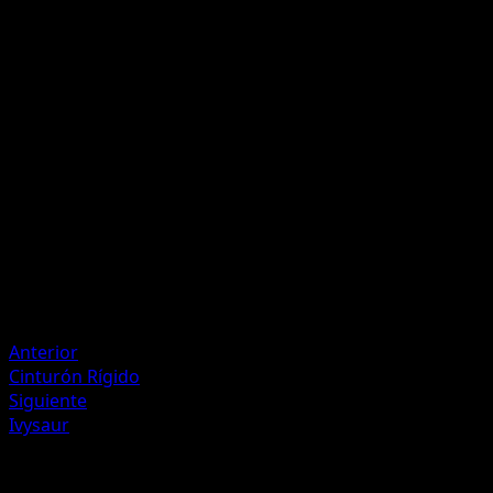
Drenadoras
P
I
20
Cura 20 puntos de daño a este Pokémon.
Artista
Yoriyuki Ikegami
HP
70
Retirada
Debilidad
Fuego ×2
Anterior
Cinturón Rígido
Siguiente
Ivysaur
Más de 151