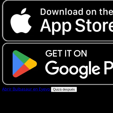
Abrir Bulbasaur en Eyevo
Quizá después
4.8★
|
50k+ descargas
|
Gratis
Bulbasaur