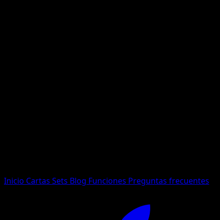
No se encontraron resultados
Busca nombres de Pokemon, sets o tipos de carta.
Idioma
Inicio
Cartas
Sets
Blog
Funciones
Preguntas frecuentes