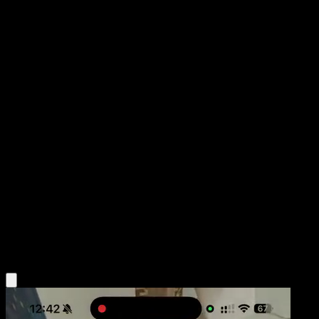
Bulbasaur
151
Escarlata y Púrpura
#166
Rara Ilustración
Yoriyuki Ikegami
Pokémon
Básico
Grass
Obtén la app Eyevo