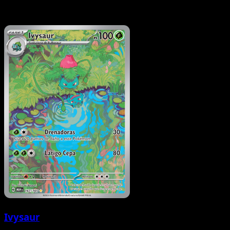
Ivysaur