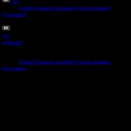
151
•
#166/207
•
Rara Ilustración
Idioma
English
Deutsch
Español
Français
Italiano
Português
Pokémon
Básico
151
#166/207
Rareza
Rara Ilustración
Idioma
English
Deutsch
Español
Français
Italiano
Português