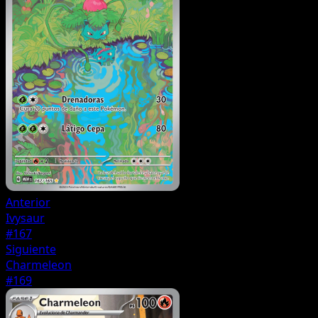
Anterior
Ivysaur
#167
Siguiente
Charmeleon
#169