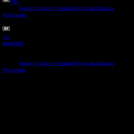
151
•
#168/207
•
Rara Ilustración
Idioma
English
Deutsch
Español
Français
Italiano
Português
Pokémon
Básico
151
#168/207
Rareza
Rara Ilustración
Idioma
English
Deutsch
Español
Français
Italiano
Português