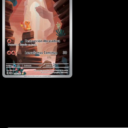
Charmander
·
151
#168
Descarga Eyevo para escanear cartas al instant
y seguir precios.
Recibe precios en vivo, herramientas de colección y
escaneos rápidos. Abre esta carta exacta en la app o
descarga ahora.