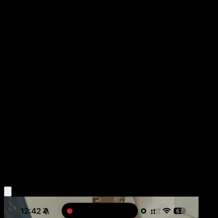
Charmander
151
Escarlata y Púrpura
#168
Rara Ilustración
miki kudo
Pokémon
Básico
Fire
Obtén la app Eyevo