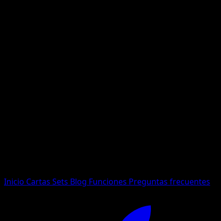
No se encontraron resultados
Busca nombres de Pokemon, sets o tipos de carta.
Idioma
Inicio
Cartas
Sets
Blog
Funciones
Preguntas frecuentes