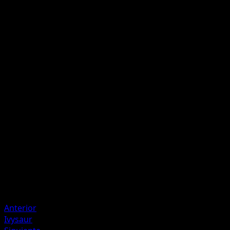
Destrucción Abrasadora
F
Descarta 1 Estadio en juego.
Lanzallamas Continuo
F
F
30
Artista
miki kudo
HP
70
Retirada
Debilidad
Agua ×2
Anterior
Ivysaur