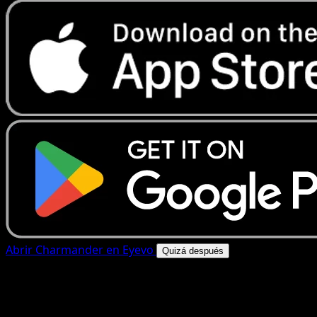
Abrir Charmander en Eyevo
Quizá después
4.8★
|
50k+ descargas
|
Gratis
Charmander