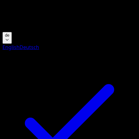
Keine Ergebnisse
Suche nach Pokemon-Namen, Set-Namen oder Kartentyp
Sprache
de
English
Deutsch