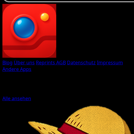
Eyevo TCG Scanner
Blog
Über uns
Reprints
AGB
Datenschutz
Impressum
Andere Apps
Gemacht mit
♥
von Eyevo
Weitere Sammelkarten-Apps
Alle ansehen