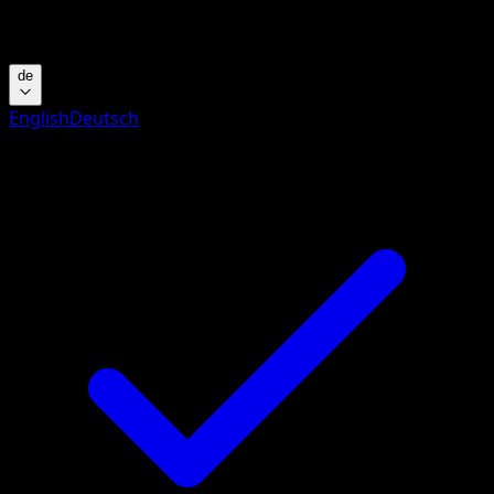
Suche nach Pokemon-Namen, Set-Namen oder Kartentyp
de
English
Deutsch