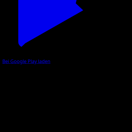
Bei Google Play laden
Graded Pokemon Karten Preise
Pokemon Graded-Preise
für jeden Grader
Slab scannen, Preis bekommen. PSA, BGS, CGC, SGC, ACE
und TAG — sechs Unternehmen, eine App, echte
Verkaufspreise.