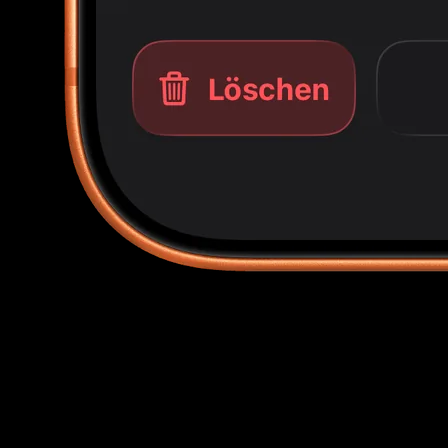
Sechs Grader in einer Matrix
Öffne eine beliebige Karte und wechsle mit einem Tipp
zwischen PSA, BGS, CGC, SGC, ACE und TAG. Jede Note,
die jedes Unternehmen vergibt, ist abgedeckt — halbe
Noten inklusive.