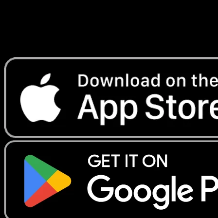
weitere Taps. Das ist der Workflow, der auf einer Card
Show am meisten Zeit spart: scannen, Blick drauf,
Entscheidung, weitermachen.
Hol dir Eyevo aufs Smartphone