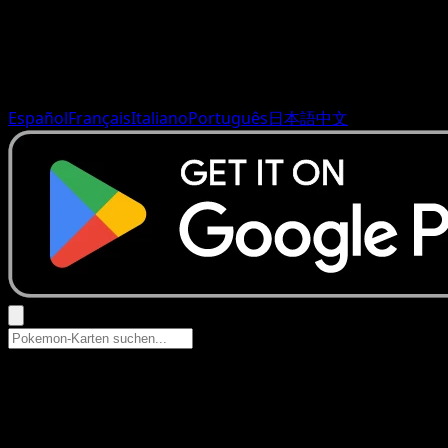
Español
Français
Italiano
Português
日本語
中文