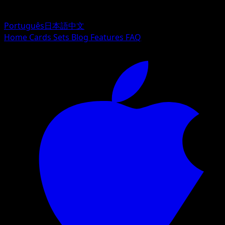
Português
日本語
中文
Home
Cards
Sets
Blog
Features
FAQ