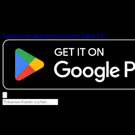
Español
Français
Italiano
Português
日本語
中文