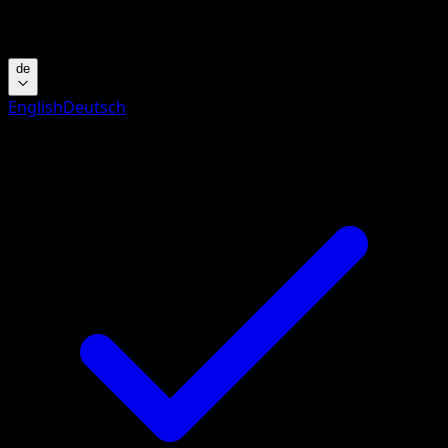
Suche nach Pokemon-Namen, Set-Namen oder Kartentyp
de
English
Deutsch