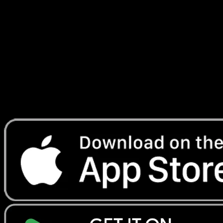
BGS-Preise kommen aus echten eBay-Verkäufen — was
Käufer wirklich gezahlt haben, nicht was Verkäufer
fordern.
Direkt neben dem Rohpreis
Sieh den Rohpreis neben den BGS-Noten auf einem
Bildschirm. Entscheide sofort, ob sich BGS-Grading für
diese Karte rechnet.
Hol dir Eyevo aufs Smartphone