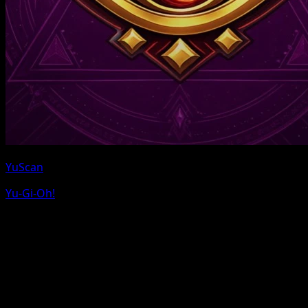
YuScan
Yu-Gi-Oh!
Pokemon und Pokemon-Charakternamen sind Marken
von Nintendo. Eyevo ist nicht mit Nintendo, The
Pokemon Company oder Game Freak verbunden.
Wir verwenden Affiliate-Links fuer eBay und TCGPlayer
ohne zusaetzliche Kosten fuer dich.