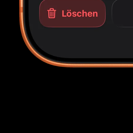
Black Label und Gold-Tier abgedeckt
BGS 10 (Black Label und Pristine), 9.5 Gem Mint, 9 Mint
und die halben Noten haben jeweils ihren eigenen Live-
Preis. Kein Rätselraten beim Black-Label-Aufschlag.
Echte Verkäufe