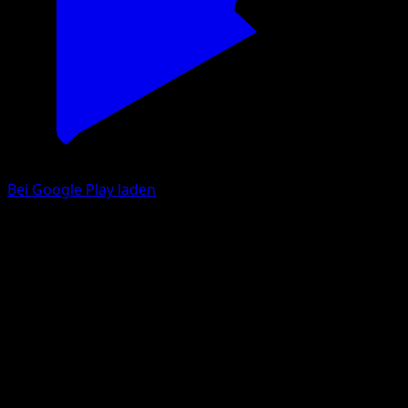
Bei Google Play laden
Finde den Wert deiner BGS
Pokemon Karte
BGS 10, 9.5, 9 und jede halbe Note — Live-Verkaufspreise
von eBay, direkt neben dem Rohpreis.
BGS Pokemon Karten Preise