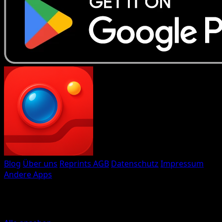
Eyevo TCG Scanner
Blog
Über uns
Reprints
AGB
Datenschutz
Impressum
Andere Apps
Gemacht mit
♥
von Eyevo
Weitere Sammelkarten-Apps