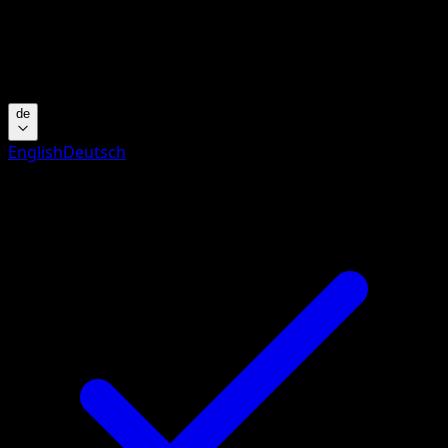
Keine Ergebnisse
Suche nach Pokemon-Namen, Set-Namen oder Kartentyp
Sprache
de
English
Deutsch