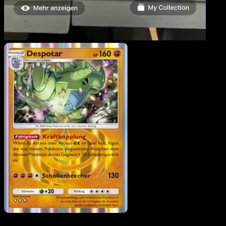
Despotar
·
Licht des
Triumphs
#041