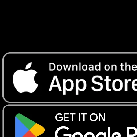
Lade Eyevo, um Karten sofort zu scannen und
Preise zu verfolgen.
Erhalte Live-Preise, Sammlungstools und schnelle Scans.
Öffne genau diese Karte in der App oder lade Eyevo jetzt
herunter.