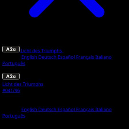
Licht des Triumphs
•
#041/96
•
Trois Diamant
Sprache
English
Deutsch
Español
Français
Italiano
Português
Pokémon
Rang 2
Licht des Triumphs
#041/96
Seltenheit
Trois Diamant
Sprache
English
Deutsch
Español
Français
Italiano
Português