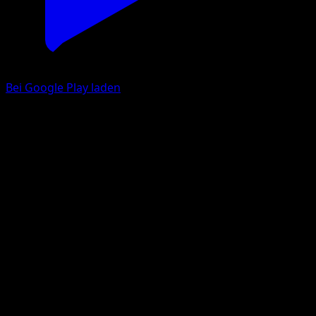
Bei Google Play laden
Despotar
Licht des Triumphs
Pokémon‑Sammelkartenspiel‑Pocket
#041
Trois Diamant
kawayoo
Pokémon
Rang 2