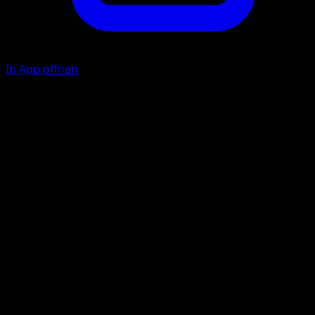
In App öffnen
Ability
Power Link
Schollenbrecher
K
K
K
F
130
Illustrator
kawayoo
HP
160
Rückzug
Schwäche
Pflanze +20