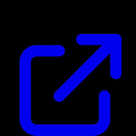
Marktpreis
N/A
Live