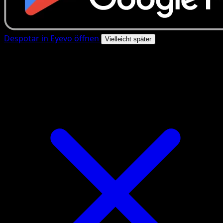
Despotar in Eyevo öffnen
Vielleicht später
4.8★
|
50k+ Downloads
|
Kostenlos
Despotar