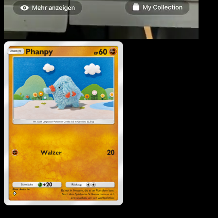
Phanpy
·
Licht des
Triumphs
#037