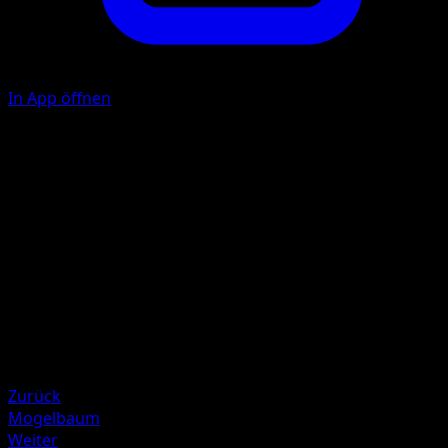
In App öffnen
Walzer
K
20
Illustrator
Asako Ito
HP
60
Rückzug
Schwäche
Pflanze +20
Zurück
Mogelbaum
Weiter