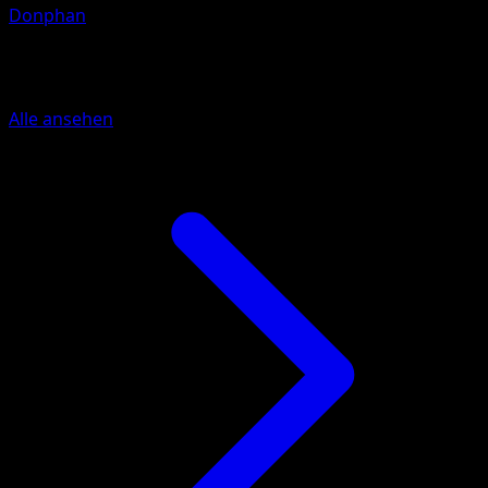
Donphan
Mehr aus Licht des Triumphs
Alle ansehen