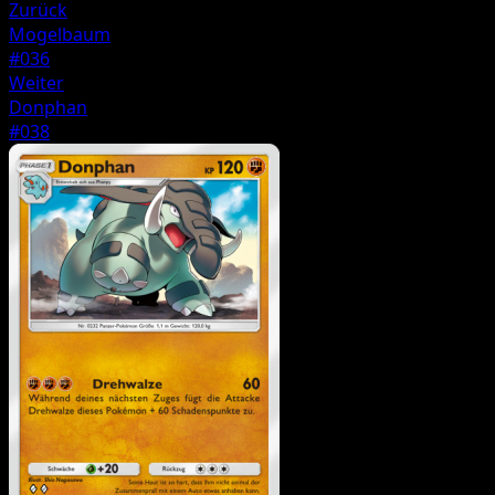
Zurück
Mogelbaum
#036
Weiter
Donphan
#038