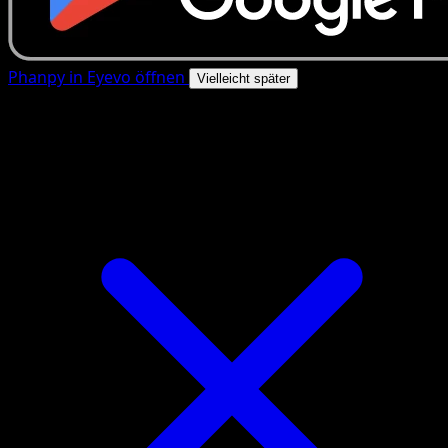
Phanpy in Eyevo öffnen
Vielleicht später
4.8★
|
50k+ Downloads
|
Kostenlos
Phanpy