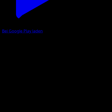
Bei Google Play laden
Phanpy
Licht des Triumphs
Pokémon‑Sammelkartenspiel‑Pocket
#037
Une Diamant
Asako Ito
Pokémon
Basis