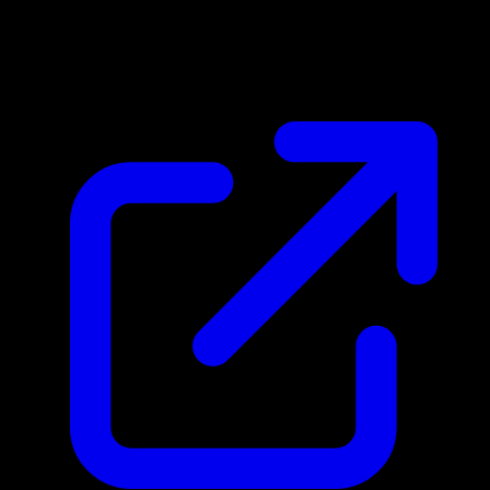
Marktpreis
N/A
Live