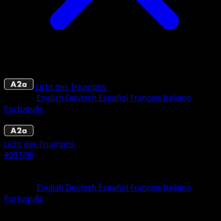
Licht des Triumphs
•
#037/96
•
Une Diamant
Sprache
English
Deutsch
Español
Français
Italiano
Português
Pokémon
Basis
Licht des Triumphs
#037/96
Seltenheit
Une Diamant
Sprache
English
Deutsch
Español
Français
Italiano
Português