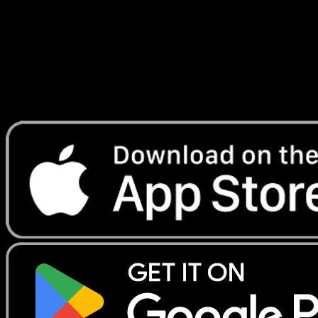
Lade Eyevo, um Karten sofort zu scannen und
Preise zu verfolgen.
Erhalte Live-Preise, Sammlungstools und schnelle Scans.
Öffne genau diese Karte in der App oder lade Eyevo jetzt
herunter.