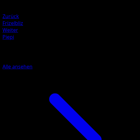
Schwäche
Kampf +20
Zurück
Frizelbliz
Weiter
Piepi
Mehr aus Licht des Triumphs
Alle ansehen