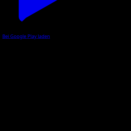
Bei Google Play laden
Voltenso
Licht des Triumphs
Pokémon‑Sammelkartenspiel‑Pocket
#028
deux Diamant
match
Pokémon
Rang 1