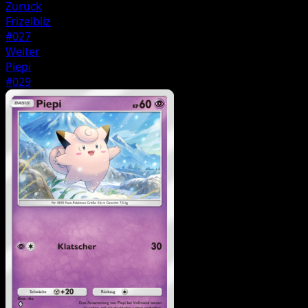
Zurück
Frizelbliz
#027
Weiter
Piepi
#029