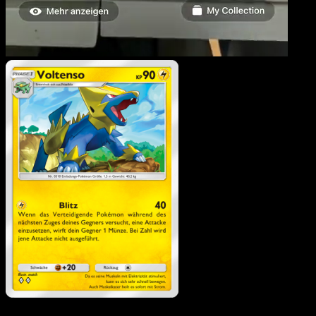
Voltenso
·
Licht des
Triumphs
#028