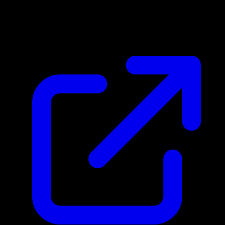
Marktpreis
N/A
Live