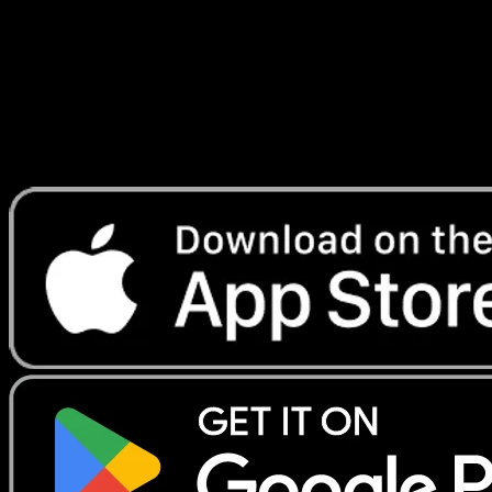
Lade Eyevo, um Karten sofort zu scannen und
Preise zu verfolgen.
Erhalte Live-Preise, Sammlungstools und schnelle Scans.
Öffne genau diese Karte in der App oder lade Eyevo jetzt
herunter.