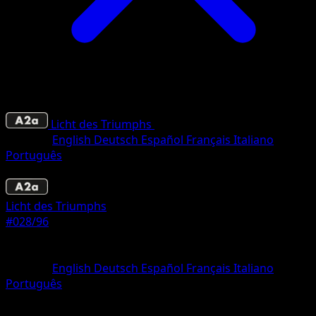
Licht des Triumphs
•
#028/96
•
deux Diamant
Sprache
English
Deutsch
Español
Français
Italiano
Português
Pokémon
Rang 1
Licht des Triumphs
#028/96
Seltenheit
deux Diamant
Sprache
English
Deutsch
Español
Français
Italiano
Português