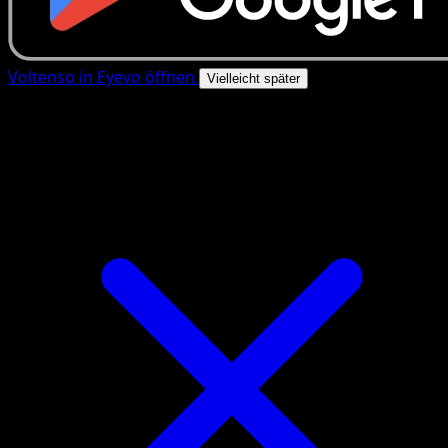
Voltenso in Eyevo öffnen
Vielleicht später
4.8★
|
50k+ Downloads
|
Kostenlos
Voltenso