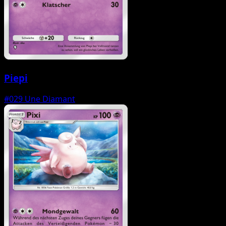
Piepi
#029
Une Diamant