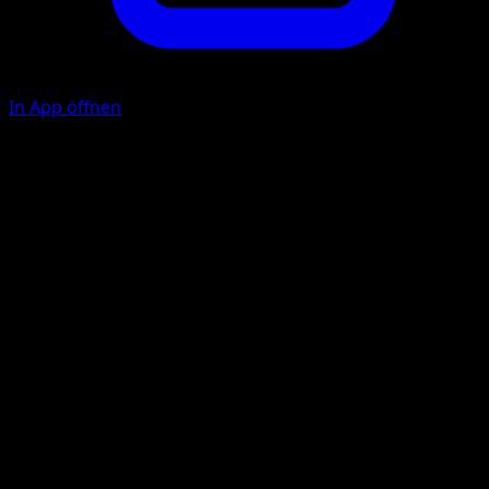
In App öffnen
Blitz
E
40
Wenn das Verteidigende Pokémon während des nächsten
Zuges deines Gegners versucht, eine Attacke einzusetzen,
wirft dein Gegner 1 Münze. Bei Zahl wird jene Attacke nich
ausgeführt.
Illustrator
match
HP
90
Rückzug