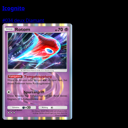
Icognito
#034
deux Diamant