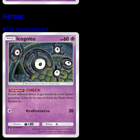
Gengar
#033
deux Diamant