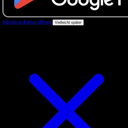
Alpollo in Eyevo öffnen
Vielleicht später
4.8★
|
50k+ Downloads
|
Kostenlos
Alpollo