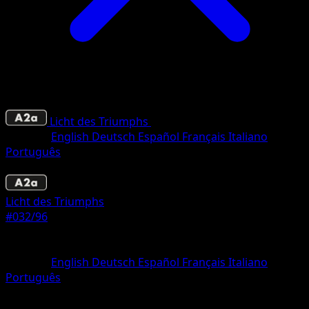
Licht des Triumphs
•
#032/96
•
Une Diamant
Sprache
English
Deutsch
Español
Français
Italiano
Português
Pokémon
Rang 1
Licht des Triumphs
#032/96
Seltenheit
Une Diamant
Sprache
English
Deutsch
Español
Français
Italiano
Português