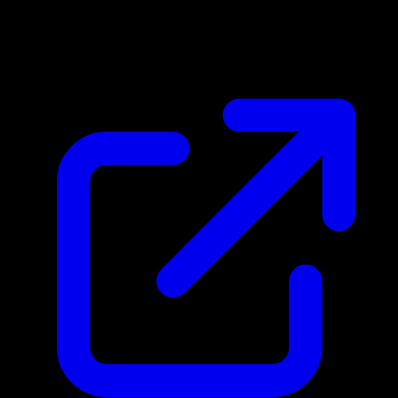
Marktpreis
N/A
Live