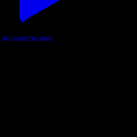
Bei Google Play laden
Alpollo
Licht des Triumphs
Pokémon‑Sammelkartenspiel‑Pocket
#032
Une Diamant
Eri Yamaki
Pokémon
Rang 1