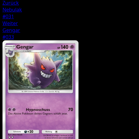
Zurück
Nebulak
#031
Weiter
Gengar
#033