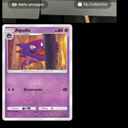
Alpollo
·
Licht des
Triumphs
#032