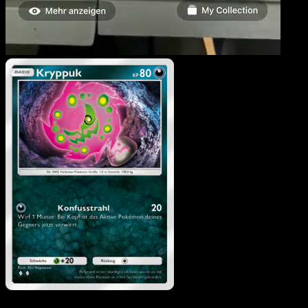
Kryppuk
·
Glänzendes
Festival
#049