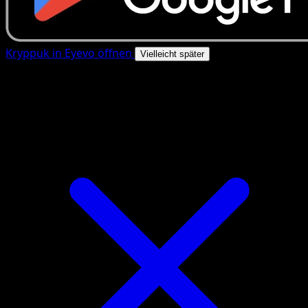
Kryppuk in Eyevo öffnen
Vielleicht später
4.8★
|
50k+ Downloads
|
Kostenlos
Kryppuk