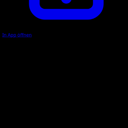
In App öffnen
Konfusstrahl
U
20
Wirf 1 Münze. Bei Kopf ist das Aktive Pokémon deines
Gegners jetzt verwirrt.
Illustrator
Shin Nagasawa
HP
80
Rückzug
Schwäche