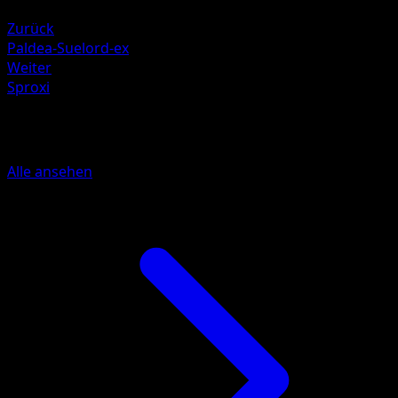
Pflanze +20
Zurück
Paldea-Suelord-ex
Weiter
Sproxi
Mehr aus Glänzendes Festival
Alle ansehen