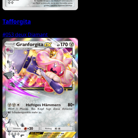
Tafforgita
#053
deux Diamant