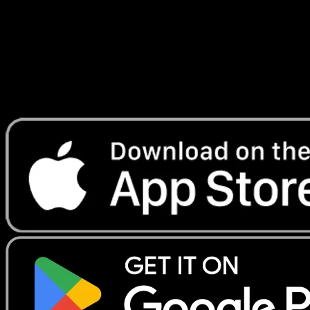
Lade Eyevo, um Karten sofort zu scannen und
Preise zu verfolgen.
Erhalte Live-Preise, Sammlungstools und schnelle Scans.
Öffne genau diese Karte in der App oder lade Eyevo jetzt
herunter.