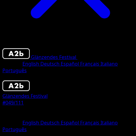
Glänzendes Festival
•
#049/111
•
deux Diaman
Sprache
English
Deutsch
Español
Français
Italiano
Português
Pokémon
Basis
Glänzendes Festival
#049/111
Seltenheit
deux Diamant
Sprache
English
Deutsch
Español
Français
Italiano
Português