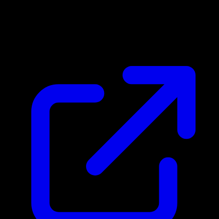
Marktpreis
N/A
Live