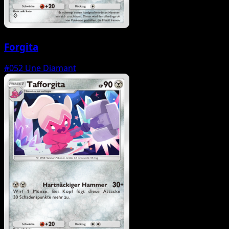
Forgita
#052
Une Diamant