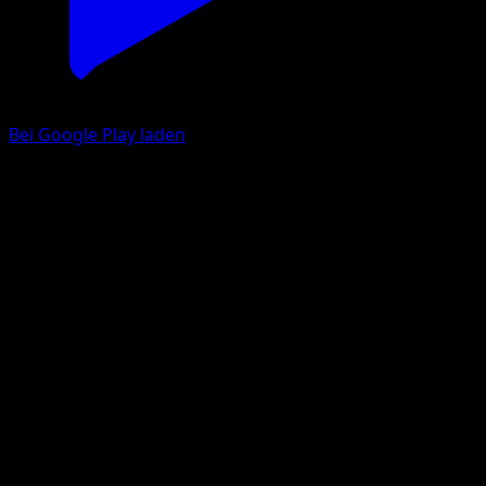
Bei Google Play laden
Kryppuk
Glänzendes Festival
Pokémon‑Sammelkartenspiel‑Pocket
#049
deux Diamant
Shin Nagasawa
Pokémon
Basis