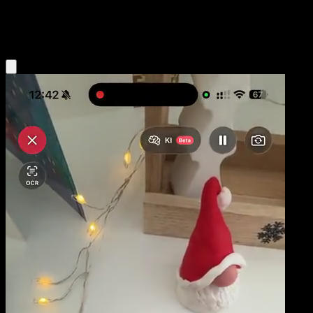
Darkness
Eyevo App holen