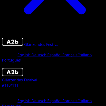
Glänzendes Festival
•
#110/111
•
Deux
Chromatique
Sprache
English
Deutsch
Español
Français
Italiano
Português
Pokémon
Rang 1
Glänzendes Festival
#110/111
Seltenheit
Deux Chromatique
Sprache
English
Deutsch
Español
Français
Italiano