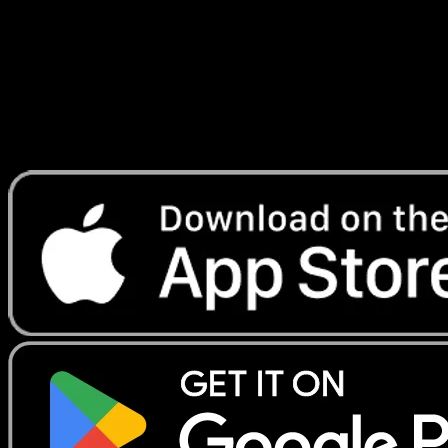
Lade Eyevo, um Karten sofort zu scannen und
Preise zu verfolgen.
Erhalte Live-Preise, Sammlungstools und schnelle Scans.
Öffne genau diese Karte in der App oder lade Eyevo jetzt
herunter.