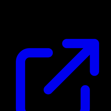
Marktpreis
N/A
Live