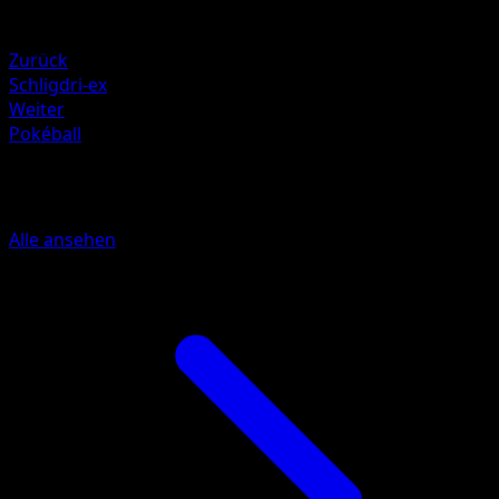
Schwäche
Psycho +20
Zurück
Schligdri-ex
Weiter
Pokéball
Mehr aus Glänzendes Festival
Alle ansehen