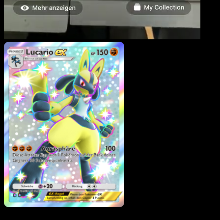
Lucario-ex
·
Glänzendes
Festival
#110