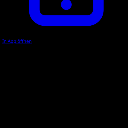
In App öffnen
Aurasphäre
K
K
K
100
Diese Attacke fügt auch 1 Pokémon auf der Bank deines
Gegners 30 Schadenspunkte zu.
Illustrator
PLANETA CG Works
HP
150
Rückzug