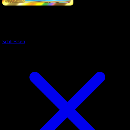
Pokémon
Rang 1
Lucario-ex
Schliessen