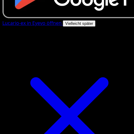
Lucario-ex in Eyevo öffnen
Vielleicht später
4.8★
|
50k+ Downloads
|
Kostenlos
Lucario-ex