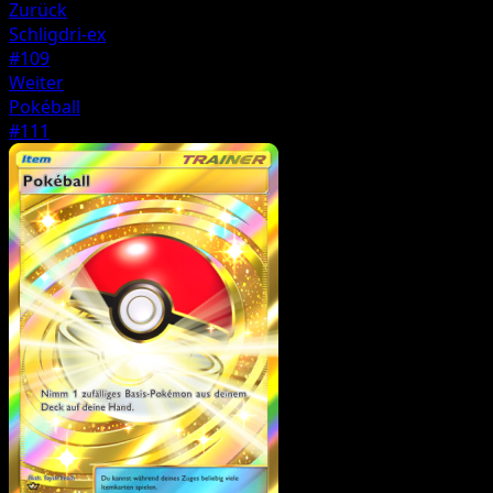
Zurück
Schligdri-ex
#109
Weiter
Pokéball
#111