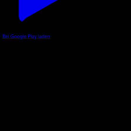
Bei Google Play laden
Lucario-ex
Glänzendes Festival
Pokémon‑Sammelkartenspiel‑Pocket
#110
Deux Chromatique
PLANETA CG Works
Pokémon
Rang 1