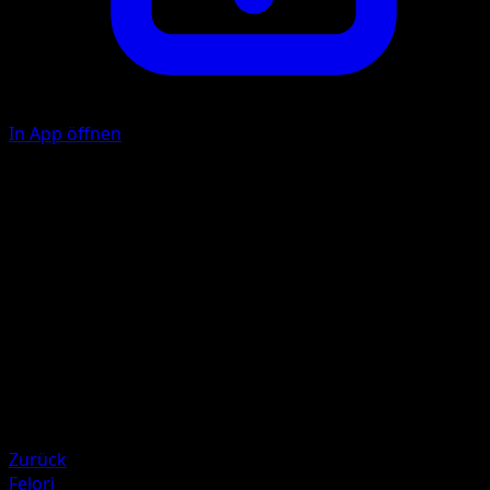
In App öffnen
Schlitzer
P
P
40
Illustrator
mashu
HP
90
Rückzug
Schwäche
Feuer +20
Zurück
Felori