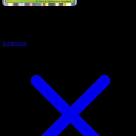
Pokémon
Rang 1
Feliospa
Schliessen