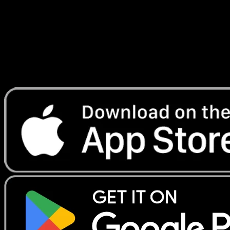
Lade Eyevo, um Karten sofort zu scannen und
Preise zu verfolgen.
Erhalte Live-Preise, Sammlungstools und schnelle Scans.
Öffne genau diese Karte in der App oder lade Eyevo jetzt
herunter.