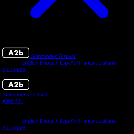
Glänzendes Festival
•
#006/111
•
deux Diaman
Sprache
English
Deutsch
Español
Français
Italiano
Português
Pokémon
Rang 1
Glänzendes Festival
#006/111
Seltenheit
deux Diamant
Sprache
English
Deutsch
Español
Français
Italiano
Português