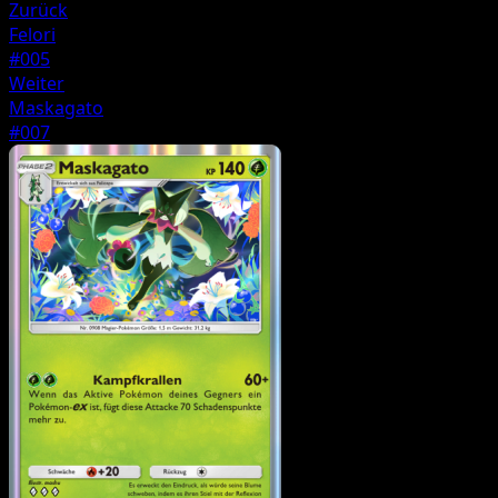
Zurück
Felori
#005
Weiter
Maskagato
#007