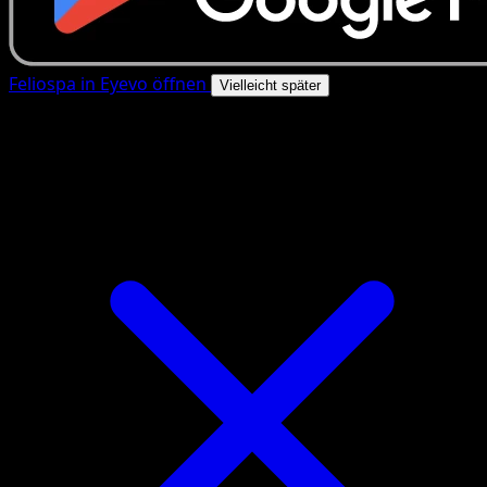
Feliospa in Eyevo öffnen
Vielleicht später
4.8★
|
50k+ Downloads
|
Kostenlos
Feliospa