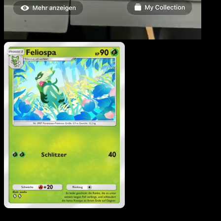
Feliospa
·
Glänzendes
Festival
#006