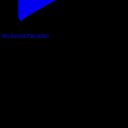
Bei Google Play laden
Feliospa
Glänzendes Festival
Pokémon‑Sammelkartenspiel‑Pocket
#006
deux Diamant
mashu
Pokémon
Rang 1