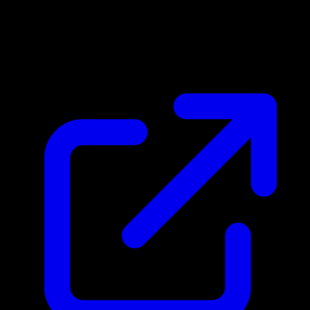
Marktpreis
N/A
Live