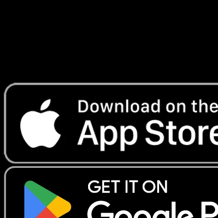
Lade Eyevo, um Karten sofort zu scannen und
Preise zu verfolgen.
Erhalte Live-Preise, Sammlungstools und schnelle Scans.
Öffne genau diese Karte in der App oder lade Eyevo jetzt
herunter.