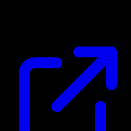
Marktpreis
N/A
Live