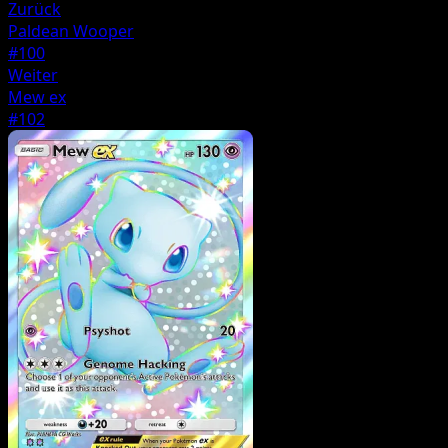
Zurück
Paldean Wooper
#100
Weiter
Mew ex
#102