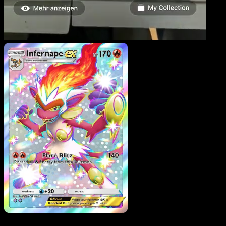
Infernape ex
·
Verborgen
Quelle
#101