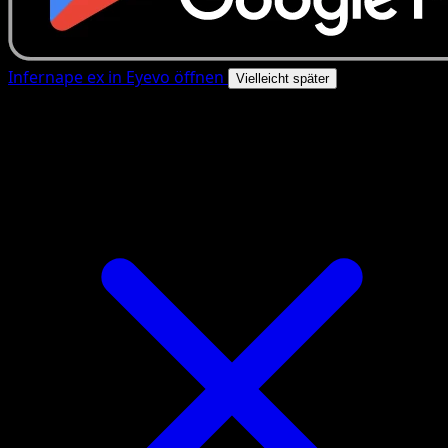
Infernape ex in Eyevo öffnen
Vielleicht später
4.8★
|
50k+ Downloads
|
Kostenlos
Infernape ex