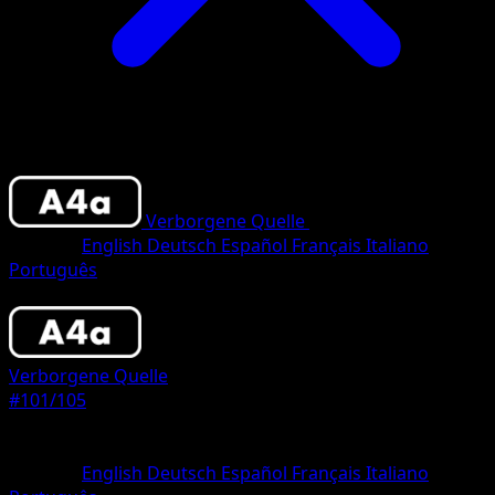
Verborgene Quelle
•
#101/105
•
Two Shin
Sprache
English
Deutsch
Español
Français
Italiano
Português
Pokemon
Stage2
Verborgene Quelle
#101/105
Seltenheit
Two Shiny
Sprache
English
Deutsch
Español
Français
Italiano