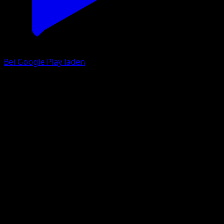
Bei Google Play laden
Infernape ex
Verborgene Quelle
Pokémon‑Sammelkartenspiel‑Pocket
#101
Two Shiny
PLANETA CG Works
Pokemon
Stage2