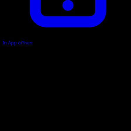
In App öffnen
Flare Blitz
F
F
140
Discard all {R} Energy from this Pokémon.
Illustrator
PLANETA CG Works
HP
170
Rückzug
Schwäche