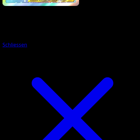
Pokemon
Stage2
Infernape ex
Schliessen