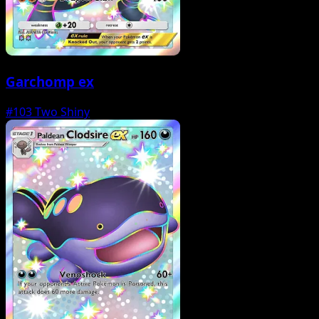
Garchomp ex
#103
Two Shiny