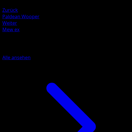
Water +20
Zurück
Paldean Wooper
Weiter
Mew ex
Mehr aus Verborgene Quelle
Alle ansehen